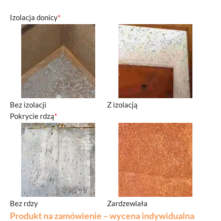
Izolacja donicy
*
Bez izolacji
Z izolacją
Pokrycie rdzą
*
Bez rdzy
Zardzewiała
Produkt na zamówienie – wycena indywidualna