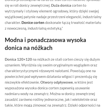
się w roli donicy zewnętrznej.
Duża donica
corten to
wytrzymały i stylowy element ogrodowy, który dzięki swojej
wyjątkowej patynie nadaje przestrzeni elegancki, industrialny
charakter.
Donice corten
doskonale łączą trwałość materiału
z nowoczesną, industrialną estetyką.”
Modna i ponadczasowa wysoka
donica na nóżkach
Donica 120×120
na nóżkach ze stali corten cieszy się dużym
uznaniem. Wyróżnia się swoim oryginalnym wyglądem oraz
charakterystycznymi rdzawymi nalotami. Powstają one na
powierzchni pod wpływem działania wilgoci i prezentują się
niezwykle efektownie.
Otwory odpływowe
, w które jest
wyposażona wysoka donica corten zapewnią usuwanie
nadmiaru wody na zewnątrz. Można w donicy zewnętrznej
zasadzić zarówno rośliny jednoroczne, jak i wieloletnie oraz
takie, które mogą zimować na zewnątrz. Dzięki odporności na