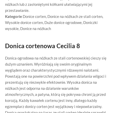
nóżkach lub z zasłoniętymi kółkami ułatwiającymi jej
przestawianie.
Kategorie
Donice corten
,
Donice na nóżkach ze stali corten
,
Wysokie donice corten
,
Duże donice ogrodowe
,
Doniczki
wysokie
,
Donice na nóżkach
Donica cortenowa Cecilia 8
Donica ogrodowa na nóżkach ze stali cortenowskiej cieszy się
dużym uznaniem. Wyróżniają się swoim oryginalnym
wyglądem oraz charakterystycznymi rdzawymi nalotami.
Powstają one na powierzchni pod wpływem działania wilgoci i
prezentują się niezwykle efektownie. Wysoka donica na
nóżkach jest odporna na działanie warunków
atmosferycznych, a patyna, którą się pokrywa chroni ją przed
korozją. Każdy kawałek cortenu jest inny, dlatego każdy
egzemplarz donicy corten jest wyjątkowy i niepowtarzalny.
Donica prostokątna na taras ze stali corten idealnie sprawdzi