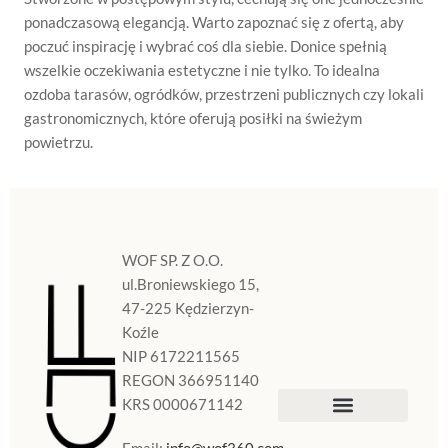
ponadczasową elegancją. Warto zapoznać się z ofertą, aby
poczuć inspirację i wybrać coś dla siebie. Donice spełnią
wszelkie oczekiwania estetyczne i nie tylko. To idealna
ozdoba tarasów, ogródków, przestrzeni publicznych czy lokali
gastronomicznych, które oferują posiłki na świeżym
powietrzu.
WOF SP. Z O.O.
ul.Broniewskiego 15,
47-225 Kędzierzyn-
Koźle
NIP 6172211565
REGON 366951140
KRS 0000671142
Sklep Internetowy
Doniczki w Polsce