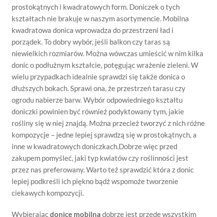
prostokątnych i kwadratowych form. Doniczek o tych
kształtach nie brakuje w naszym asortymencie. Mobilna
kwadratowa donica wprowadza do przestrzeni ład i
porządek. To dobry wybór, jeśli balkon czy taras są
niewielkich rozmiarów. Można wówczas umieścić w nim kilka
donic o podłużnym kształcie, potęgując wrażenie zieleni. W
wielu przypadkach idealnie sprawdzi się także donica o
dłuższych bokach. Sprawi ona, że przestrzeń tarasu czy
ogrodu nabierze barw. Wybór odpowiedniego kształtu
doniczki powinien być również podyktowany tym, jakie
rośliny się w niej znajdą. Można przecież tworzyć z nich różne
kompozycje – jedne lepiej sprawdzą się w prostokątnych, a
inne w kwadratowych doniczkach.Dobrze więc przed
zakupem pomyśleć, jaki typ kwiatów czy roślinności jest
przez nas preferowany. Warto też sprawdzić która z donic
lepiej podkreśli ich piękno bądź wspomoże tworzenie
ciekawych kompozycji.
Wybierając
donice mobilna
dobrze jest przede wszystkim