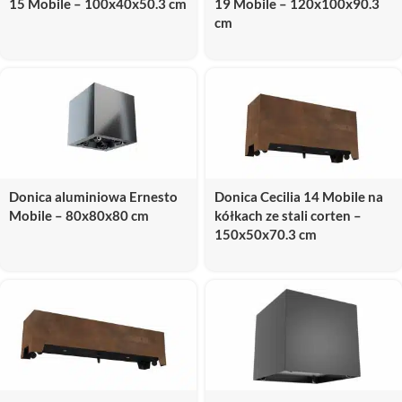
15 Mobile – 100x40x50.3 cm
19 Mobile – 120x100x90.3
Twoje oczekiwania.
cm
Donica aluminiowa Ernesto
Donica Cecilia 14 Mobile na
Mobile – 80x80x80 cm
kółkach ze stali corten –
150x50x70.3 cm