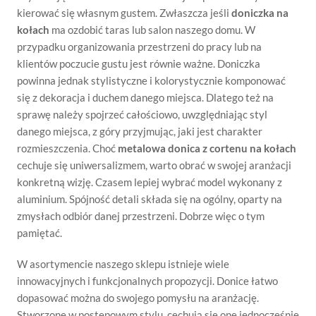
kierować się własnym gustem. Zwłaszcza jeśli
doniczka na
kołach
ma ozdobić taras lub salon naszego domu. W
przypadku organizowania przestrzeni do pracy lub na
klientów poczucie gustu jest równie ważne. Doniczka
powinna jednak stylistyczne i kolorystycznie komponować
się z dekoracja i duchem danego miejsca. Dlatego też na
sprawę należy spojrzeć całościowo, uwzględniając styl
danego miejsca, z góry przyjmując, jaki jest charakter
rozmieszczenia. Choć
metalowa donica z cortenu na kołach
cechuje się uniwersalizmem, warto obrać w swojej aranżacji
konkretną wizję. Czasem lepiej wybrać model wykonany z
aluminium. Spójność detali składa się na ogólny, oparty na
zmysłach odbiór danej przestrzeni. Dobrze więc o tym
pamiętać.
W asortymencie naszego sklepu istnieje wiele
innowacyjnych i funkcjonalnych propozycji. Donice łatwo
dopasować można do swojego pomysłu na aranżację.
Stworzone w postępowym stylu, cechują się one jednocześnie