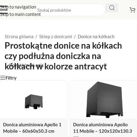
Skip to navigation
Skip to main content
Strona główna
/
Sklep z donicami
/
Donice na kółkach
Prostokątne donice na kółkach
czy podłużna doniczka na
kółkach w kolorze antracyt
Rozwiń/zwiń opis
Wielki wybór
donic na kołach
z aluminium i cortenu. Większość
Filtry
z nas ceni sobie połączenie wysokiej jakości produktu z jego
estetycznym i nowoczesnym wyglądem. Takie zestawienie
sprawia, iż powstaje coś wyjątkowego, niezwykłego i godnego
uwagi nawet najbardziej wymagających klientów. Aby sprostać
oczekiwaniom największych estetów i miłośników najwyższej
jakości, stworzyliśmy ofertę
donic na kółkach
z cortenu. Ich
Donica aluminiowa Apollo 1
Donica aluminiowa Apollo
praktyczne zastosowanie, solidność i wysoka odporność na
Mobile – 60x60x50.3 cm
11 Mobile – 120x120x130.3
uszkodzenia mechaniczne oraz wpływ czynników