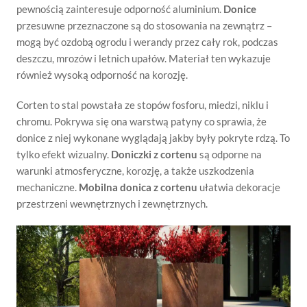
pewnością zainteresuje odporność aluminium.
Donice
przesuwne przeznaczone są do stosowania na zewnątrz –
mogą być ozdobą ogrodu i werandy przez cały rok, podczas
deszczu, mrozów i letnich upałów. Materiał ten wykazuje
również wysoką odporność na korozję.
Corten to stal powstała ze stopów fosforu, miedzi, niklu i
chromu. Pokrywa się ona warstwą patyny co sprawia, że
donice z niej wykonane wyglądają jakby były pokryte rdzą. To
tylko efekt wizualny.
Doniczki z cortenu
są odporne na
warunki atmosferyczne, korozję, a także uszkodzenia
mechaniczne.
Mobilna donica z cortenu
ułatwia dekoracje
przestrzeni wewnętrznych i zewnętrznych.