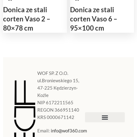
Donica ze stali
Donica ze stali
corten Vaso 2 –
corten Vaso 6 –
80×78 cm
95×100 cm
WOF SP. Z O.O.
ul.Broniewskiego 15,
47-225 Kędzierzyn-
Koźle
NIP 6172211565
REGON 366951140
KRS 0000671142
Sklep Internetowy
Doniczki w Polsce
Email:
info@wof360.com