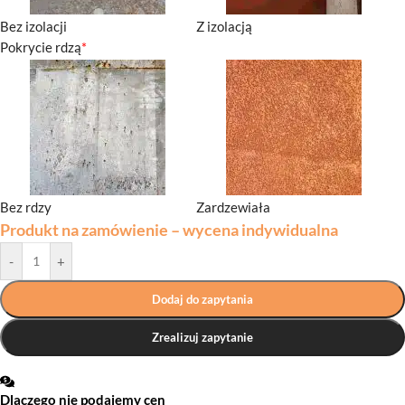
Bez izolacji
Z izolacją
Pokrycie rdzą
*
Bez rdzy
Zardzewiała
Produkt na zamówienie – wycena indywidualna
-
+
Dodaj do zapytania
Zrealizuj zapytanie
Dlaczego nie podajemy cen