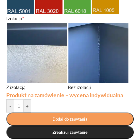
Izolacja
*
Z izolacją
Bez izolacji
Produkt na zamówienie – wycena indywidualna
-
+
Dodaj do zapytania
Zrealizuj zapytanie