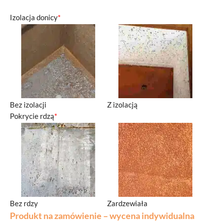
Izolacja donicy
*
Bez izolacji
Z izolacją
Pokrycie rdzą
*
Bez rdzy
Zardzewiała
Produkt na zamówienie – wycena indywidualna