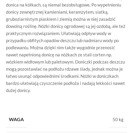
donica na kółkach, są niemal bezobsługowe. Po wypełnieniu
donicy zewnętrznej kamieniami, keramzytem, siatką,
gruboziarnistym piaskiem i ziemią można w niej zasadzić
dowolną roślinę. Nóżki donicy ogrodowej są jej ozdobą, ale też
praktycznym rozwiązaniem. Ułatwiają odpływ wody w
przypadku obfitych opadów deszczu lub nadmiaru wody po
podlewaniu. Można dzięki nim także wygodnie przenosić
nawet napełnioną donicę na nóżkach ze stali corten np.
wózkiem widłowym lub paletowym. Doniczki podczas deszczu
mogą pozostawiać na podłożu rdzawe ślady, jednak można je
łatwo usunąć odpowiednimi środkami. Nóżki w doniczkach
bardzo ułatwiają czyszczenie podłoża i nadają lekkości nawet
dużej donicy.
WAGA
50 kg