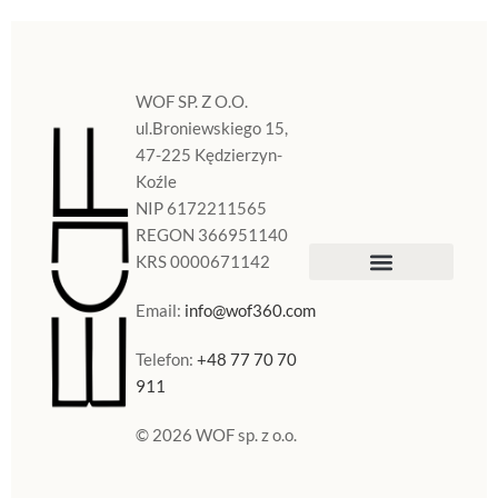
WOF SP. Z O.O.
ul.Broniewskiego 15,
47-225 Kędzierzyn-
Koźle
NIP 6172211565
REGON 366951140
KRS 0000671142
Sklep Internetowy
Doniczki w Polsce
Email:
info@wof360.com
Telefon:
+48 77 70 70
911
© 2026 WOF sp. z o.o.