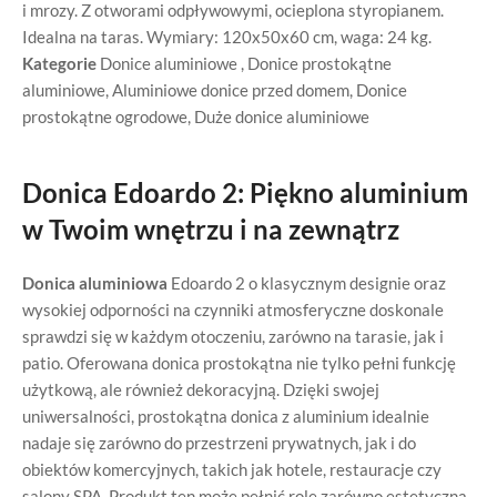
i mrozy. Z otworami odpływowymi, ocieplona styropianem.
Idealna na taras. Wymiary: 120x50x60 cm, waga: 24 kg.
Kategorie
Donice aluminiowe
,
Donice prostokątne
aluminiowe
,
Aluminiowe donice przed domem
,
Donice
prostokątne ogrodowe
,
Duże donice aluminiowe
Donica Edoardo 2: Piękno aluminium
w Twoim wnętrzu i na zewnątrz
Donica aluminiowa
Edoardo 2 o klasycznym designie oraz
wysokiej odporności na czynniki atmosferyczne doskonale
sprawdzi się w każdym otoczeniu, zarówno na tarasie, jak i
patio. Oferowana donica prostokątna nie tylko pełni funkcję
użytkową, ale również dekoracyjną. Dzięki swojej
uniwersalności, prostokątna donica z aluminium idealnie
nadaje się zarówno do przestrzeni prywatnych, jak i do
obiektów komercyjnych, takich jak hotele, restauracje czy
salony SPA. Produkt ten może pełnić rolę zarówno estetyczną,