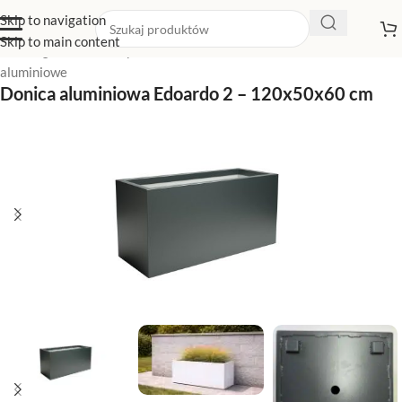
Skip to navigation
Skip to main content
Strona główna
/
Sklep z donicami
/
Duże donice
/
Duże donice
aluminiowe
Donica aluminiowa Edoardo 2 – 120x50x60 cm