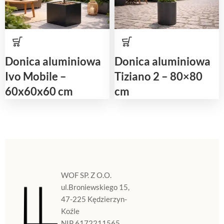
Donica aluminiowa
Donica aluminiowa
Ivo Mobile –
Tiziano 2 – 80×80
60x60x60 cm
cm
WOF SP. Z O.O.
ul.Broniewskiego 15,
47-225 Kędzierzyn-
Koźle
NIP 6172211565