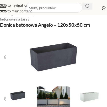
Skip to navigation
Skip to main content
Strona główna
/
Sklep z donicami
/
Donice betonowe
/
Donice
betonowe na taras
Donica betonowa Angelo – 120x50x50 cm