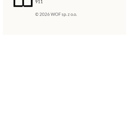
911
© 2026 WOF sp. z o.o.