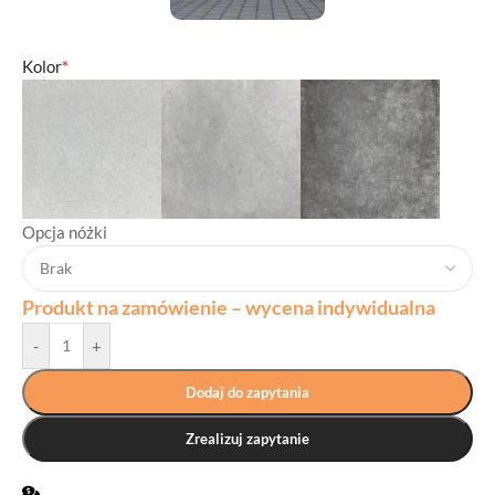
Kolor
*
Opcja nóżki
Produkt na zamówienie – wycena indywidualna
-
+
Dodaj do zapytania
Zrealizuj zapytanie