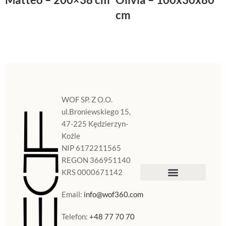
cm
WOF SP. Z O.O.
ul.Broniewskiego 15,
47-225 Kędzierzyn-
Koźle
NIP 6172211565
REGON 366951140
KRS 0000671142
Sklep Internetowy
Doniczki w Polsce
Email:
info@wof360.com
Telefon:
+48 77 70 70