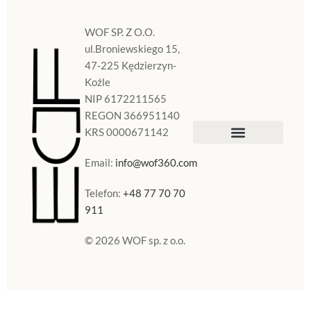
WOF SP. Z O.O.
ul.Broniewskiego 15,
47-225 Kędzierzyn-
Koźle
NIP 6172211565
REGON 366951140
KRS 0000671142
Sklep Internetowy
Doniczki w Polsce
Email:
info@wof360.com
Telefon:
+48 77 70 70
911
© 2026 WOF sp. z o.o.