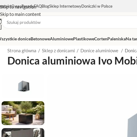
ontakt
O nas
Porady
FAQ
Blog
Sklep Internetowy
Doniczki w Polsce
Skip to navigation
Skip to main content
szystkie donice
Betonowe
Aluminiowe
Plastikowe
Corten
Paleniska
Na ta
Strona główna
/
Sklep z donicami
/
Donice aluminiowe
/
Donic
Donica aluminiowa Ivo Mob