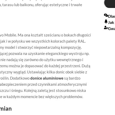
tarasu lub balkonu, oferując estetyczne i trwałe
Dla
Jak
Gwa
vo Mobile. Ma ona kształt sześcianu o bokach długości
ak i w połysku we wszystkich kolorach palety RAL.
dny model i stworzyć niepowtarzalną kompozycję.
ącej pozwala na uzyskanie eleganckiego wystroju np.
etnie nadają się zarówno do użytku wewnętrznego i
czemu można je dopasować do każdej przestrzeni. Dużą
styczny wygląd. Ustawiając kilka donic obok siebie z
 roślin. Dodatkowo
donice aluminiowe
są bardzo
 zabezpieczeniem przed czynnikami atmosferycznymi
szczu i śniegu. Kolejną zaletą jest stosunkowo niska
jsce w każdym momencie bez większych problemów.
zmian