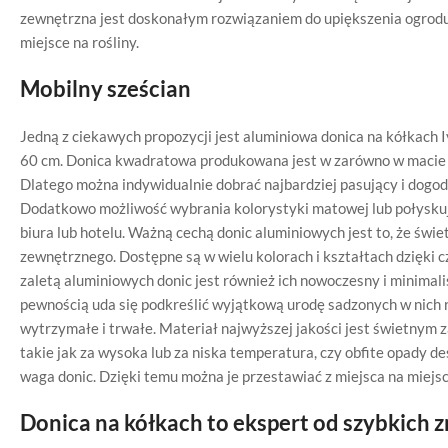
zewnętrzna jest doskonałym rozwiązaniem do upiększenia ogrodu, 
miejsce na rośliny.
Mobilny sześcian
Jedną z ciekawych propozycji jest aluminiowa donica na kółkach I
60 cm. Donica kwadratowa produkowana jest w zarówno w macie j
Dlatego można indywidualnie dobrać najbardziej pasujący i dogo
Dodatkowo możliwość wybrania kolorystyki matowej lub połyskuj
biura lub hotelu. Ważną cechą donic aluminiowych jest to, że świ
zewnętrznego. Dostępne są w wielu kolorach i kształtach dzięki 
zaletą aluminiowych donic jest również ich nowoczesny i minimali
pewnością uda się podkreślić wyjątkową urodę sadzonych w nich
wytrzymałe i trwałe. Materiał najwyższej jakości jest świetnym
takie jak za wysoka lub za niska temperatura, czy obfite opady de
waga donic. Dzięki temu można je przestawiać z miejsca na mie
Donica na kółkach to ekspert od szybkich 