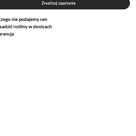
Zrealizuj zapytanie
czego nie podajemy cen
 sadzić rośliny w donicach
rancja