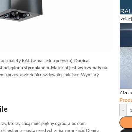
Izolac
ach palety RAL (w macie lub połysku).
Donica
t ocieplona styropianem.
Materiał jest wytrzymały na
emu przestawić donice w dowolne miejsce. Wymiary
Z izol
Prod
ile
-
orzy, którzy chcą mieć piękny ogród, albo dom.
oś jest entuzjastą częstych zmian aranżacji. Donica