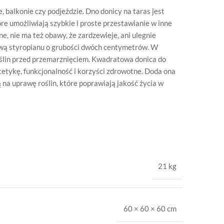
, balkonie czy podjeździe. Dno donicy na taras jest
e umożliwiają szybkie i proste przestawianie w inne
e, nie ma też obawy, że zardzewieje, ani ulegnie
twą styropianu o grubości dwóch centymetrów. W
oślin przed przemarznięciem. Kwadratowa donica do
tetykę, funkcjonalność i korzyści zdrowotne. Doda ona
ą na uprawę roślin, które poprawiają jakość życia w
21 kg
60 × 60 × 60 cm