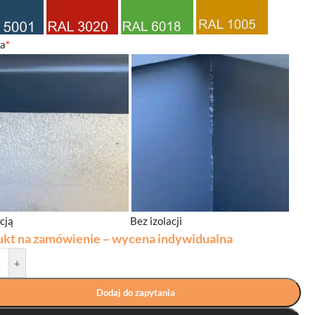
ja
*
acją
Bez izolacji
ukt na zamówienie – wycena indywidualna
+
Dodaj do zapytania