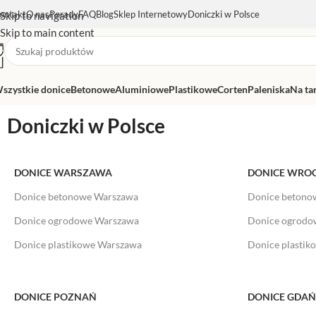
ontakt
O nas
Porady
FAQ
Blog
Sklep Internetowy
Doniczki w Polsce
Skip to navigation
Skip to main content
szystkie donice
Betonowe
Aluminiowe
Plastikowe
Corten
Paleniska
Na ta
Doniczki w Polsce
DONICE WARSZAWA
DONICE WRO
Donice betonowe Warszawa
Donice betono
Donice ogrodowe Warszawa
Donice ogrod
Donice plastikowe Warszawa
Donice plasti
DONICE POZNAŃ
DONICE GDA