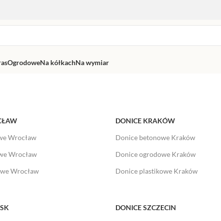
ras
Ogrodowe
Na kółkach
Na wymiar
CŁAW
DONICE KRAKÓW
we Wrocław
Donice betonowe Kraków
owe Wrocław
Donice ogrodowe Kraków
kowe Wrocław
Donice plastikowe Kraków
ŃSK
DONICE SZCZECIN