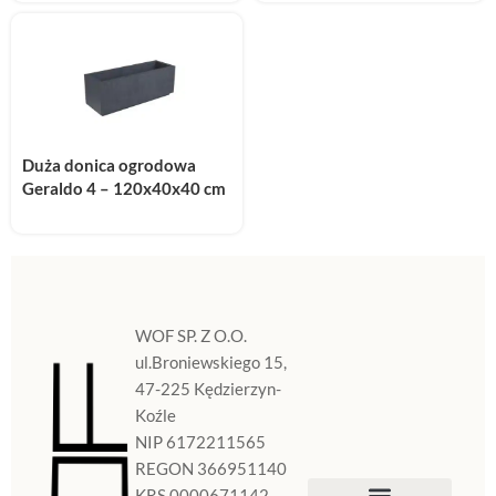
Duża donica ogrodowa
Geraldo 4 – 120x40x40 cm
WOF SP. Z O.O.
ul.Broniewskiego 15,
47-225 Kędzierzyn-
Koźle
NIP 6172211565
REGON 366951140
KRS 0000671142