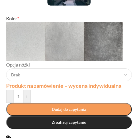
Kolor
*
Opcja nóżki
Produkt na zamówienie – wycena indywidualna
-
+
Dodaj do zapytania
Zrealizuj zapytanie