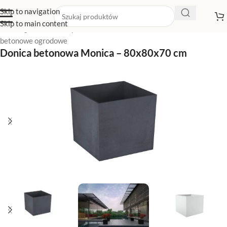
Skip to navigation
Skip to main content
Strona główna
/
Sklep z donicami
/
Donice betonowe
/
Donice
betonowe ogrodowe
Donica betonowa Monica – 80x80x70 cm