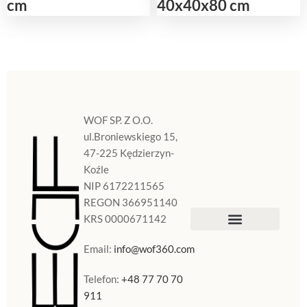
cm
40x40x80 cm
WOF SP. Z O.O.
ul.Broniewskiego 15,
47-225 Kędzierzyn-
Koźle
NIP 6172211565
REGON 366951140
KRS 0000671142
Sklep Internetowy
Doniczki w Polsce
Email:
info@wof360.com
Telefon:
+48 77 70 70
911