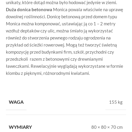
unikaty, które dotąd można było hodować jedynie w ziemi.
Duża donica betonowa
Monica powala właściwie na uprawę
dowolnej roślinności. Donicę betonową przed domem typu
Monica można komponować, ustawiając ją co 1 – 2 metry
wzdłuż deptaków czy ulic, można śmiało ją wykorzystać
również do stworzenia pewnego rodzaju ogrodzenia na
przykład od ścieżki rowerowej. Mogą też tworzyć świetną
kompozycję przed budynkami firm, szkół, przychodni czy
przedszkoli razem z betonowymi czy drewnianymi
ławeczkami. Rewelacyjnie wyglądają wykorzystane w formie
klombu z pięknymi, różnorodnymi kwiatami.
WAGA
155 kg
WYMIARY
80 × 80 × 70 cm