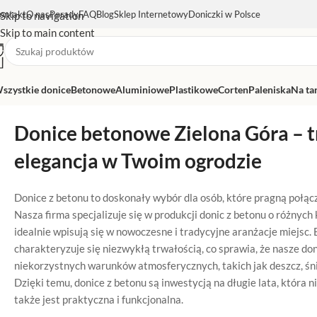
ontakt
O nas
Porady
FAQ
Blog
Sklep Internetowy
Doniczki w Polsce
Skip to navigation
Skip to main content
szystkie donice
Betonowe
Aluminiowe
Plastikowe
Corten
Paleniska
Na ta
Donice betonowe Zielona Góra – t
elegancja w Twoim ogrodzie
Donice z betonu to doskonały wybór dla osób, które pragną połącz
Nasza firma specjalizuje się w produkcji donic z betonu o różnych 
idealnie wpisują się w nowoczesne i tradycyjne aranżacje miejsc.
charakteryzuje się niezwykłą trwałością, co sprawia, że nasze do
niekorzystnych warunków atmosferycznych, takich jak deszcz, śn
Dzięki temu, donice z betonu są inwestycją na długie lata, która ni
także jest praktyczna i funkcjonalna.