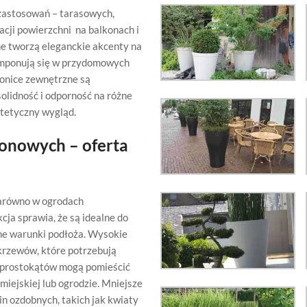
 zastosowań – tarasowych,
cji powierzchni na balkonach i
ne tworzą eleganckie akcenty na
komponują się w przydomowych
donice zewnętrzne są
olidność i odporność na różne
stetyczny wygląd.
onowych – oferta
zarówno w ogrodach
cja sprawia, że są idealne do
nne warunki podłoża. Wysokie
 krzewów, które potrzebują
zy prostokątów mogą pomieścić
miejskiej lub ogrodzie. Mniejsze
in ozdobnych, takich jak kwiaty