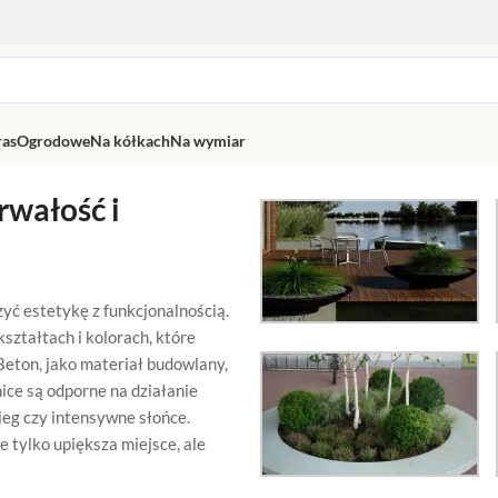
ras
Ogrodowe
Na kółkach
Na wymiar
rwałość i
yć estetykę z funkcjonalnością.
kształtach i kolorach, które
 Beton, jako materiał budowlany,
nice są odporne na działanie
ieg czy intensywne słońce.
e tylko upiększa miejsce, ale