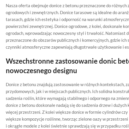
Nasza oferta obejmuje donice z betonu przeznaczone do różnych
ogrodowych i zewnętrznych. Donice tarasowe są idealne do aranża
tarasach, gdzie ich estetyka i odporność na warunki atmosferycz
powierzchni zewnętrznej. Donice ogrodowe, z kolei, doskonale 
ogrodach, wprowadzając nowoczesny styl i trwałość. Natomiast 
przeznaczone do obszarów publicznych i komercyjnych, gdzie ich s
czynniki atmosferyczne zapewniają długotrwałe użytkowanie i e
Wszechstronne zastosowanie donic bet
nowoczesnego designu
Donice z betonu znajdują zastosowanie w różnych kontekstach, 
przydomowych, jak i w miejscach publicznych. Ich solidna konstruk
sadzenia roślin, które wymagają stabilnego i odpornego na zmie
donice z betonu doskonale nadają się do sadzenia drzew i dużych
więcej przestrzeni. Z kolei większe donice w formie cylindrów c
większe kompozycje roślinne, tworząc zielone oazy w przestrzeni 
i okrągłe modele z kolei świetnie sprawdzają się w przypadku rośl