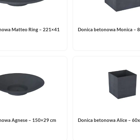
nowa Matteo Ring – 221×41
Donica betonowa Monica – 
nowa Agnese – 150×29 cm
Donica betonowa Alice – 60