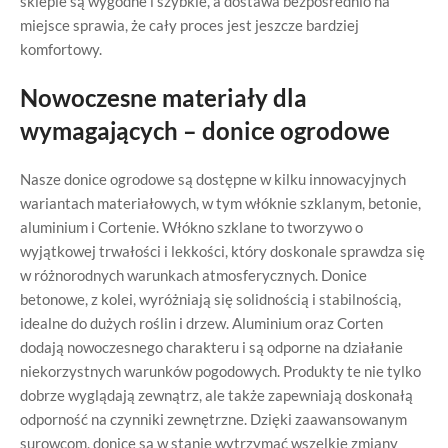
sklepie są wygodne i szybkie, a dostawa bezpośrednio na
miejsce sprawia, że cały proces jest jeszcze bardziej
komfortowy.
Nowoczesne materiały dla
wymagających – donice ogrodowe
Nasze donice ogrodowe są dostępne w kilku innowacyjnych
wariantach materiałowych, w tym włóknie szklanym, betonie,
aluminium i Cortenie. Włókno szklane to tworzywo o
wyjątkowej trwałości i lekkości, który doskonale sprawdza się
w różnorodnych warunkach atmosferycznych. Donice
betonowe, z kolei, wyróżniają się solidnością i stabilnością,
idealne do dużych roślin i drzew. Aluminium oraz Corten
dodają nowoczesnego charakteru i są odporne na działanie
niekorzystnych warunków pogodowych. Produkty te nie tylko
dobrze wyglądają zewnątrz, ale także zapewniają doskonałą
odporność na czynniki zewnętrzne. Dzięki zaawansowanym
surowcom, donice są w stanie wytrzymać wszelkie zmiany