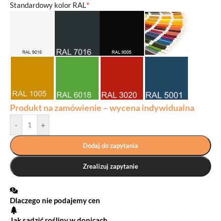
Standardowy kolor RAL
*
Produkt na zamówienie – wycena indywidualna
-
+
Dodaj do zapytania
Zrealizuj zapytanie
Dlaczego nie podajemy cen
Jak sadzić rośliny w donicach