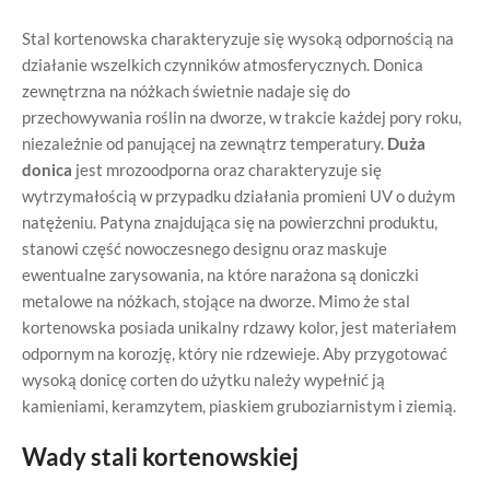
Stal kortenowska charakteryzuje się wysoką odpornością na
działanie wszelkich czynników atmosferycznych. Donica
zewnętrzna na nóżkach świetnie nadaje się do
przechowywania roślin na dworze, w trakcie każdej pory roku,
niezależnie od panującej na zewnątrz temperatury.
Duża
donica
jest mrozoodporna oraz charakteryzuje się
wytrzymałością w przypadku działania promieni UV o dużym
natężeniu. Patyna znajdująca się na powierzchni produktu,
stanowi część nowoczesnego designu oraz maskuje
ewentualne zarysowania, na które narażona są doniczki
metalowe na nóżkach, stojące na dworze. Mimo że stal
kortenowska posiada unikalny rdzawy kolor, jest materiałem
odpornym na korozję, który nie rdzewieje. Aby przygotować
wysoką donicę corten do użytku należy wypełnić ją
kamieniami, keramzytem, piaskiem gruboziarnistym i ziemią.
Wady stali kortenowskiej