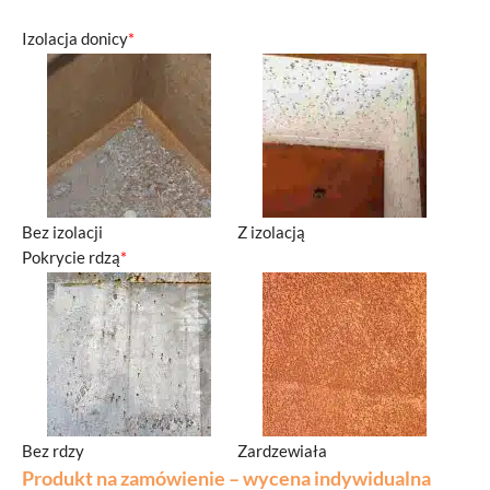
Izolacja donicy
*
Bez izolacji
Z izolacją
Pokrycie rdzą
*
Bez rdzy
Zardzewiała
Produkt na zamówienie – wycena indywidualna