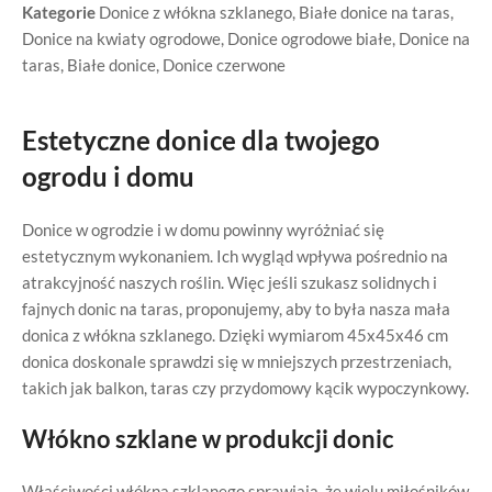
Kategorie
Donice z włókna szklanego
,
Białe donice na taras
,
Donice na kwiaty ogrodowe
,
Donice ogrodowe białe
,
Donice na
taras
,
Białe donice
,
Donice czerwone
Estetyczne donice dla twojego
ogrodu i domu
Donice w ogrodzie i w domu powinny wyróżniać się
estetycznym wykonaniem. Ich wygląd wpływa pośrednio na
atrakcyjność naszych roślin. Więc jeśli szukasz solidnych i
fajnych donic na taras, proponujemy, aby to była nasza mała
donica z włókna szklanego. Dzięki wymiarom 45x45x46 cm
donica doskonale sprawdzi się w mniejszych przestrzeniach,
takich jak balkon, taras czy przydomowy kącik wypoczynkowy.
Włókno szklane w produkcji donic
Właściwości włókna szklanego sprawiają, że wielu miłośników