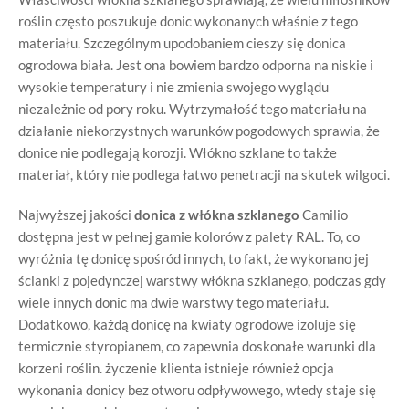
roślin często poszukuje donic wykonanych właśnie z tego
materiału. Szczególnym upodobaniem cieszy się donica
ogrodowa biała. Jest ona bowiem bardzo odporna na niskie i
wysokie temperatury i nie zmienia swojego wyglądu
niezależnie od pory roku. Wytrzymałość tego materiału na
działanie niekorzystnych warunków pogodowych sprawia, że
donice nie podlegają korozji. Włókno szklane to także
materiał, który nie podlega łatwo penetracji na skutek wilgoci.
Najwyższej jakości
donica z włókna szklanego
Camilio
dostępna jest w pełnej gamie kolorów z palety RAL. To, co
wyróżnia tę donicę spośród innych, to fakt, że wykonano jej
ścianki z pojedynczej warstwy włókna szklanego, podczas gdy
wiele innych donic ma dwie warstwy tego materiału.
Dodatkowo, każdą donicę na kwiaty ogrodowe izoluje się
termicznie styropianem, co zapewnia doskonałe warunki dla
korzeni roślin. życzenie klienta istnieje również opcja
wykonania donicy bez otworu odpływowego, wtedy staje się