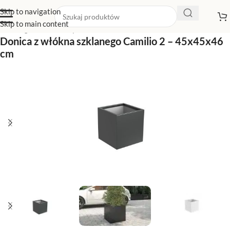
Skip to navigation
Skip to main content
Strona główna
/
Sklep z donicami
/
Donice czerwone
Donica z włókna szklanego Camilio 2 – 45x45x46
cm