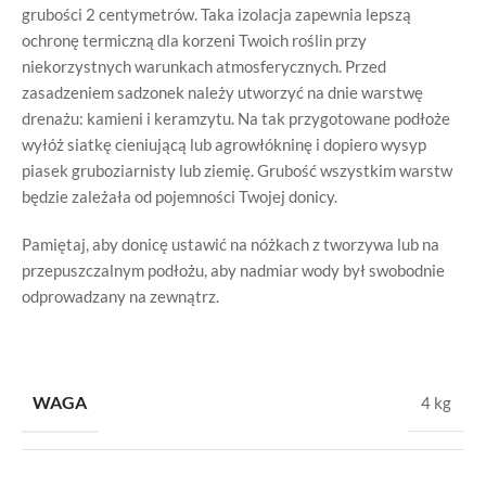
grubości 2 centymetrów. Taka izolacja zapewnia lepszą
ochronę termiczną dla korzeni Twoich roślin przy
niekorzystnych warunkach atmosferycznych. Przed
zasadzeniem sadzonek należy utworzyć na dnie warstwę
drenażu: kamieni i keramzytu. Na tak przygotowane podłoże
wyłóż siatkę cieniującą lub agrowłókninę i dopiero wysyp
piasek gruboziarnisty lub ziemię. Grubość wszystkim warstw
będzie zależała od pojemności Twojej donicy.
Pamiętaj, aby donicę ustawić na nóżkach z tworzywa lub na
przepuszczalnym podłożu, aby nadmiar wody był swobodnie
odprowadzany na zewnątrz.
WAGA
4 kg