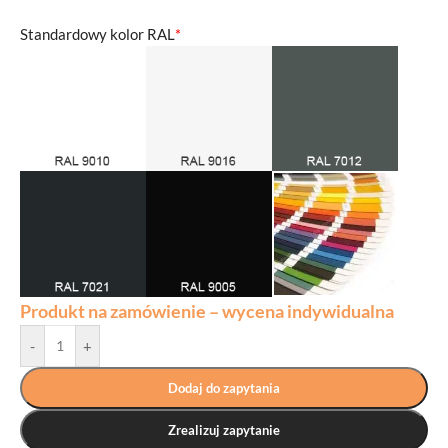
Standardowy kolor RAL
*
Produkt na zamówienie – wycena indywidualna
-
+
Dodaj do zapytania
Zrealizuj zapytanie