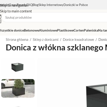
ontakt
O nas
Porady
FAQ
Blog
Sklep Internetowy
Doniczki w Polsce
Skip to navigation
Skip to main content
szystkie donice
Betonowe
Aluminiowe
Plastikowe
Corten
Paleniska
Na ta
Strona główna
/
Sklep z donicami
/
Donice kwadratowe
/
Doni
Donica z włókna szklanego