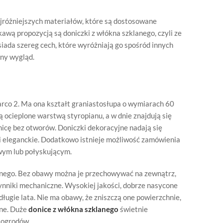
jróżniejszych materiałów, które są dostosowane
wą propozycją są doniczki z włókna szklanego, czyli ze
siada szereg cech, które wyróżniają go spośród innych
ny wygląd.
co 2. Ma ona kształt graniastosłupa o wymiarach 60
ą ocieplone warstwą styropianu, a w dnie znajdują się
icę bez otworów. Doniczki dekoracyjne nadają się
i eleganckie. Dodatkowo istnieje możliwość zamówienia
wym lub połyskującym.
lanego. Bez obawy można je przechowywać na zewnątrz,
ynniki mechaniczne. Wysokiej jakości, dobrze nasycone
długie lata. Nie ma obawy, że zniszczą one powierzchnie,
kne. Duże
donice z włókna szklanego
świetnie
 ogrodów.