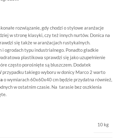
konałe rozwiązanie, gdy chodzi o stylowe aranżacje
ziej w stronę klasyki, czy też innych nurtów. Donica na
prawdzi się także w aranżacjach rustykalnych.
i ogrodach typu industrialnego. Ponadto gładkie
wadratowa plastikowa sprawdzi się jako uzupełnienie
które często porośnięte są bluszczem. Dodatek
 W przypadku takiego wyboru w donicy Marco 2 warto
wa
o wymiarach 60x60x40 cm będzie przydatna również,
nych w ostatnim czasie. Na tarasie bez oszklenia
ęte.
10 kg