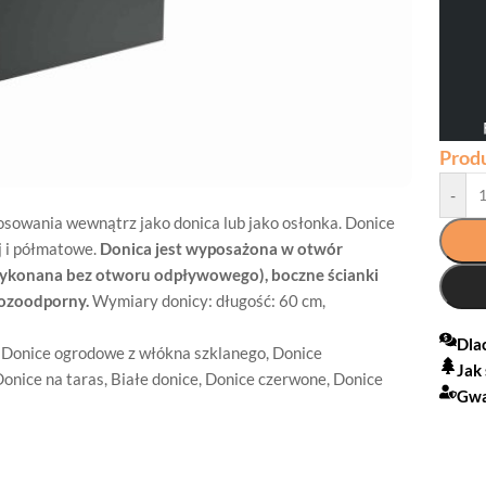
Prod
-
osowania wewnątrz jako donica lub jako osłonka. Donice
j i półmatowe.
Donica jest wyposażona w otwór
wykonana bez otworu odpływowego), boczne ścianki
rozoodporny.
Wymiary donicy: długość: 60 cm,
Dla
,
Donice ogrodowe z włókna szklanego
,
Donice
Jak
onice na taras
,
Białe donice
,
Donice czerwone
,
Donice
Gwa