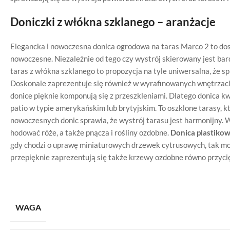
Doniczki z włókna szklanego – aranżacje
Elegancka i nowoczesna donica ogrodowa na taras Marco 2 to dos
nowoczesne. Niezależnie od tego czy wystrój skierowany jest bard
taras z włókna szklanego to propozycja na tyle uniwersalna, że s
Doskonale zaprezentuje się również w wyrafinowanych wnętrzach 
donice pięknie komponują się z przeszkleniami. Dlatego donica k
patio w typie amerykańskim lub brytyjskim. To oszklone tarasy, 
nowoczesnych donic sprawia, że wystrój tarasu jest harmonijny.
hodować róże, a także pnącza i rośliny ozdobne.
Donica plastiko
gdy chodzi o uprawę miniaturowych drzewek cytrusowych, tak mod
przepięknie zaprezentują się także krzewy ozdobne równo przyci
WAGA