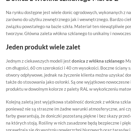
Na rynku dostępne jest wiele donic ogrodowych, wykonanych z na
zarówno do użytku zewnętrznego jak i wewnętrznego. Bardzo cieka
związku powstałego na bazie szkła. Materiał ten niewątpliwie po
tworzyw. Główna zaleta włókna szklanego to unikalny i nowoczes
Jeden produkt wiele zalet
Jednym z ciekawszych modeli jest
donica z włókna szklanego
Mar
cm długości, 60 cm szerokości i 40 cm wysokości. Boczne ściany s
otwory odpływowe, jednak na życzenie klienta można uzyskać don
także do stosowania jako osłonki. Są one wyjątkowo nowoczesne 
produktu w dowolnym kolorze z palety RAL w wykończeniu mato
Kolejną zaletą jest wyjątkowa stabilność doniczek z włókna szk
ponieważ nie są straszne im żadne warunki atmosferyczne, ani cz
farby gwarantują, że doniczki pozostaną piękne i bez skazy przed 
na których stoją. Rośliny w nich zasadzone będą bezpieczne i pię
sprawdzają się do wystroju powierzchni biurowych oraz tarasów i