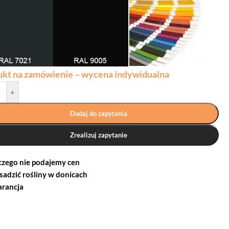
ukt na zamówienie – wycena indywidualna
+
Dodaj do zapytania
Zrealizuj zapytanie
czego nie podajemy cen
 sadzić rośliny w donicach
rancja