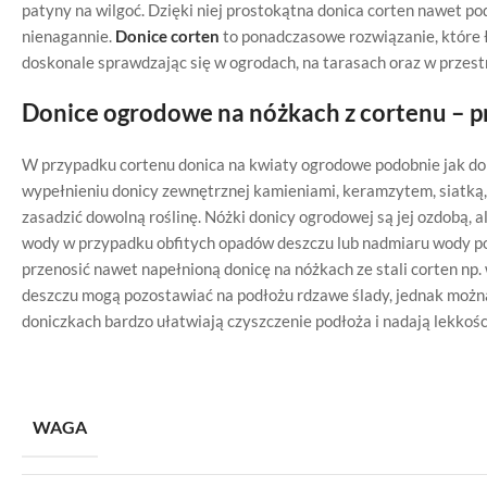
patyny na wilgoć. Dzięki niej prostokątna donica corten nawet pod
nienagannie.
Donice corten
to ponadczasowe rozwiązanie, które 
doskonale sprawdzając się w ogrodach, na tarasach oraz w prze
Donice ogrodowe na nóżkach z cortenu – 
W przypadku cortenu donica na kwiaty ogrodowe podobnie jak don
wypełnieniu donicy zewnętrznej kamieniami, keramzytem, siatką,
zasadzić dowolną roślinę. Nóżki donicy ogrodowej są jej ozdobą,
wody w przypadku obfitych opadów deszczu lub nadmiaru wody po
przenosić nawet napełnioną donicę na nóżkach ze stali corten n
deszczu mogą pozostawiać na podłożu rdzawe ślady, jednak możn
doniczkach bardzo ułatwiają czyszczenie podłoża i nadają lekkośc
WAGA