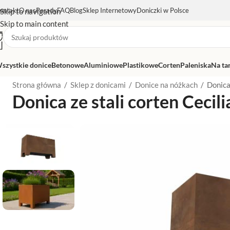
ontakt
O nas
Porady
FAQ
Blog
Sklep Internetowy
Doniczki w Polsce
Skip to navigation
Skip to main content
szystkie donice
Betonowe
Aluminiowe
Plastikowe
Corten
Paleniska
Na ta
Strona główna
/
Sklep z donicami
/
Donice na nóżkach
/
Donica
Donica ze stali corten Ceci