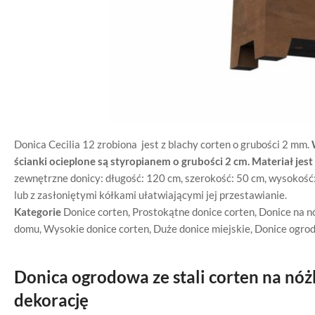
Donica Cecilia 12 zrobiona jest z blachy corten o grubości 2 mm.
ścianki ocieplone są styropianem o grubości 2 cm.
Materiał jes
zewnętrzne donicy: długość: 120 cm, szerokość: 50 cm, wysokość:
lub z zasłoniętymi kółkami ułatwiającymi jej przestawianie.
Kategorie
Donice corten
,
Prostokątne donice corten
,
Donice na nó
domu
,
Wysokie donice corten
,
Duże donice miejskie
,
Donice ogro
Donica ogrodowa ze stali corten na nóż
dekorację