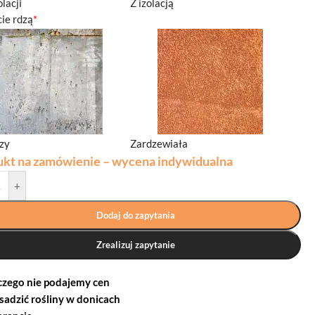
olacji
Z izolacją
ie rdzą
*
dzy
Zardzewiała
ukt na zamówienie – wycena indywidualna
+
Dodaj do zapytania
Zrealizuj zapytanie
czego nie podajemy cen
 sadzić rośliny w donicach