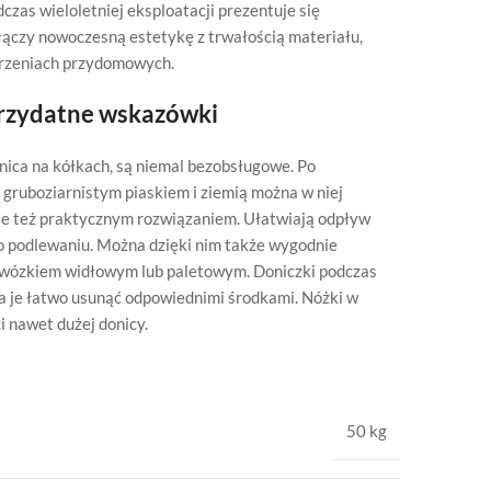
czas wieloletniej eksploatacji prezentuje się
łączy nowoczesną estetykę z trwałością materiału,
strzeniach przydomowych.
przydatne wskazówki
ica na kółkach, są niemal bezobsługowe. Po
 gruboziarnistym piaskiem i ziemią można w niej
 ale też praktycznym rozwiązaniem. Ułatwiają odpływ
 podlewaniu. Można dzięki nim także wygodnie
p. wózkiem widłowym lub paletowym. Doniczki podczas
a je łatwo usunąć odpowiednimi środkami. Nóżki w
i nawet dużej donicy.
50 kg