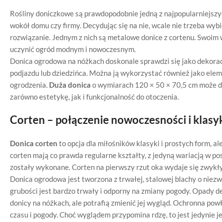
Rośliny doniczkowe są prawdopodobnie jedną z najpopularniejszy
wokół domu czy firmy. Decydując się na nie, wcale nie trzeba wyb
rozwiązanie. Jednym z nich są metalowe donice z cortenu. Swoim 
uczynić ogród modnym i nowoczesnym.
Donica ogrodowa na nóżkach doskonale sprawdzi się jako dekorac
podjazdu lub dziedzińca. Można ją wykorzystać również jako elem
ogrodzenia.
Duża donica
o wymiarach 120 × 50 × 70,5 cm może dz
zarówno estetykę, jak i funkcjonalność do otoczenia.
Corten – połączenie nowoczesności i klasy
Donica corten
to opcja dla miłośników klasyki i prostych form, al
corten mają co prawda regularne kształty, z jedyną wariacją w pos
zostały wykonane. Corten na pierwszy rzut oka wydaje się zwykły
Donica ogrodowa jest tworzona z trwałej, stalowej blachy o niez
grubości jest bardzo trwały i odporny na zmiany pogody. Opady de
donicy na nóżkach, ale potrafią zmienić jej wygląd. Ochronna p
czasu i pogody. Choć wyglądem przypomina rdzę, to jest jedynie je