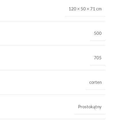
120 × 50 × 71 cm
500
705
corten
Prostokątny