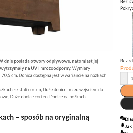
Bez iz
Pokryc
Bez r
W dnie posiada otwory odpływowe, natomiast jej
Prod
t wytrzymały na UV i mrozoodporny.
Wymiary
 70,5 cm. Donica dostępna jest w wariancie na nóżkach
-
żkach ze stali corten
,
Duże donice przed wejściem do
dowe
,
Duże donice corten
,
Donice na nóżkach
kach – sposób na oryginalną
Dla
Jak