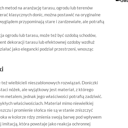
Gwa
ch metod na aranżację tarasu, ogrodu lub terenów
ierać klasycznych donic, można postawić na oryginalne
wyglądem przypominają stare i zardzewiałe, ale potrafią
ja ogrodu lub tarasu, może też być ozdobą schodów,
ent dekoracji tarasu lub efektownej ozdoby wzdłuż
iałać jako elegancki podział przestrzeni, wnosząc
ki
e też wielbicieli nieszablonowych rozwiązań. Doniczki
taci nóżek, ale wyjątkowy jest materiał, z którego
m metalem, jednak jego właściwości potrafią zadziwić.
wykłych właściwościach. Materiał mimo niewielkiej
szczu i promienie słońca nie są w stanie zniszczyć
owłoka w kolorze rdzy zmienia swoją barwę pod wpływem
j imitacją, która powstaje jako reakcja ochronnej