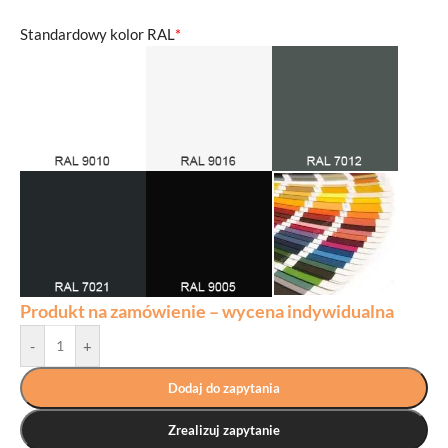
Standardowy kolor RAL
*
Produkt na zamówienie – wycena indywidualna
-
+
Dodaj do zapytania
Zrealizuj zapytanie