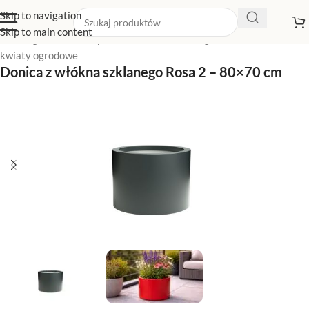
Skip to navigation
Skip to main content
Strona główna
/
Sklep z donicami
/
Donice ogrodowe
/
Donice na
kwiaty ogrodowe
Donica z włókna szklanego Rosa 2 – 80×70 cm