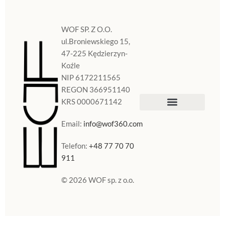
WOF SP. Z O.O.
ul.Broniewskiego 15,
47-225 Kędzierzyn-
Koźle
NIP 6172211565
REGON 366951140
KRS 0000671142
Sklep Internetowy
Doniczki w Polsce
Email:
info@wof360.com
Telefon:
+48 77 70 70
911
© 2026 WOF sp. z o.o.