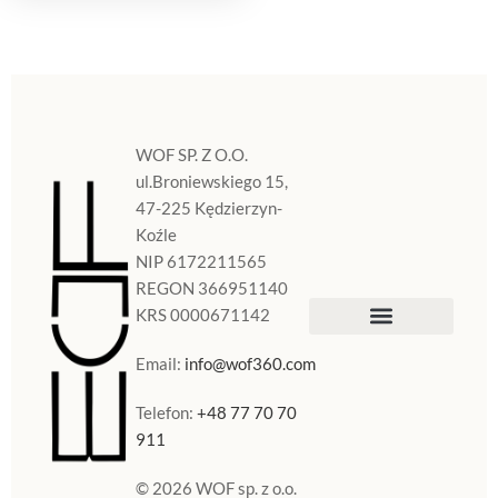
WOF SP. Z O.O.
ul.Broniewskiego 15,
47-225 Kędzierzyn-
Koźle
NIP 6172211565
REGON 366951140
KRS 0000671142
Sklep Internetowy
Doniczki w Polsce
Email:
info@wof360.com
Telefon:
+48 77 70 70
911
© 2026 WOF sp. z o.o.