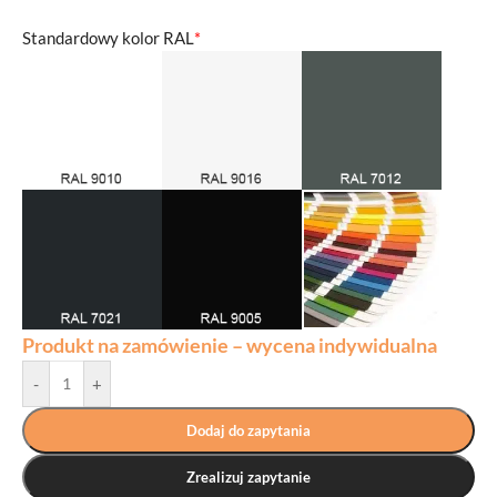
Standardowy kolor RAL
*
Produkt na zamówienie – wycena indywidualna
-
+
Dodaj do zapytania
Zrealizuj zapytanie