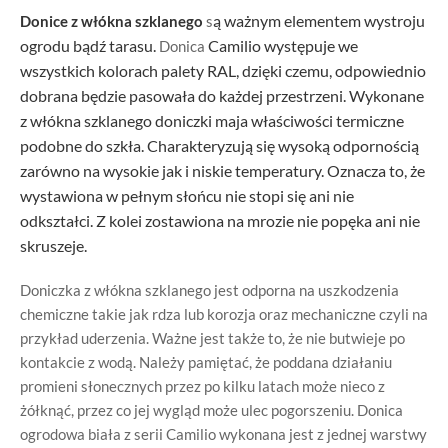
ą ważnym elementem wystroju
Donice z włókna szklanego
s
ogrodu bądź tarasu.
Camilio występuje we
Donica
wszystkich kolorach palety RAL, dzięki czemu, odpowiednio
dobrana będzie pasowała do każdej przestrzeni. Wykonane
z włókna szklanego doniczki maja właściwości termiczne
podobne do szkła. Charakteryzują się wysoką odpornością
zarówno na wysokie jak i niskie temperatury. Oznacza to, że
wystawiona w pełnym słońcu nie stopi się ani nie
odkształci. Z kolei zostawiona na mrozie nie popęka ani nie
skruszeje.
Doniczka z włókna szklanego jest odporna na uszkodzenia
chemiczne takie jak rdza lub korozja oraz mechaniczne czyli na
przykład uderzenia. Ważne jest także to, że nie butwieje po
kontakcie z wodą. Należy pamiętać, że poddana działaniu
promieni słonecznych przez po kilku latach może nieco z
żółknąć, przez co jej wygląd może ulec pogorszeniu. Donica
ogrodowa biała z serii Camilio wykonana jest z jednej warstwy