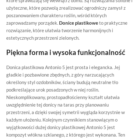
które sprawdzają się wewnątrz domu. Są rozwiązania solidne i
użyteczne, które pozwolą zrealizować ogrodniczy zamysł z
poszanowaniem charakteru roślin, wśród których
zaprowadzamy porządek.
Donice plastikowe
to praktyczne
rozwiązanie, które ułatwia tworzenie harmonijnych i
estetycznych przestrzeni zielonych.
Piękna forma i wysoka funkcjonalność
Donica plastikowa Antonio 5 jest prosta i elegancka. Jej
gładkie i pozbawione zbędnych, z góry narzucających
określony styl ozdobników, ściany budują neutralne tło
podkreślające urok posadzonych w niej roślin.
Nieskomplikowany, prostopadłościenny kształt ułatwia
uwzględnienie tej donicy na taras przy planowaniu
przestrzeni, a dzięki swojej symetrii wygląda korzystnie w
każdym ułożeniu. Kolejnym czynnikiem stanowiącym o
wyjątkowości dużej donicy plastikowej Antonio 5 jest
kompozyt włókna szklanego, z którego jest wykonana. Ten