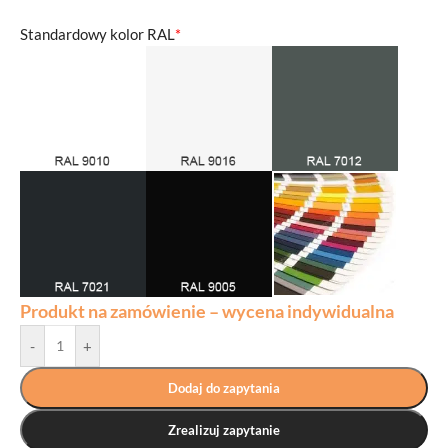
Standardowy kolor RAL
*
Produkt na zamówienie – wycena indywidualna
-
+
Dodaj do zapytania
Zrealizuj zapytanie