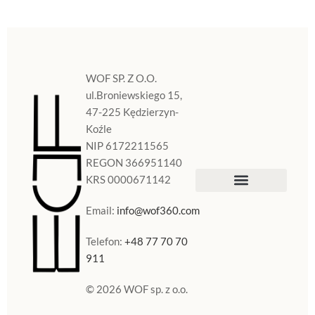
WOF SP. Z O.O.
ul.Broniewskiego 15,
47-225 Kędzierzyn-
Koźle
NIP 6172211565
REGON 366951140
KRS 0000671142
Sklep Internetowy
Doniczki w Polsce
Email:
info@wof360.com
Telefon:
+48 77 70 70
911
© 2026 WOF sp. z o.o.