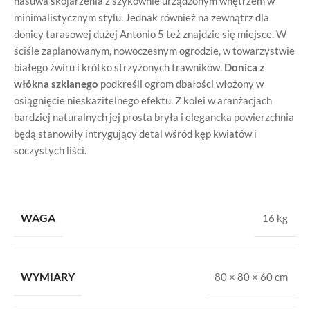
nasuwa skojarzenia z szykownie urządzonym wnętrzem w
minimalistycznym stylu. Jednak również na zewnątrz dla
donicy tarasowej dużej Antonio 5 też znajdzie się miejsce. W
ściśle zaplanowanym, nowoczesnym ogrodzie, w towarzystwie
białego żwiru i krótko strzyżonych trawników.
Donica z
włókna szklanego
podkreśli ogrom dbałości włożony w
osiągnięcie nieskazitelnego efektu. Z kolei w aranżacjach
bardziej naturalnych jej prosta bryła i elegancka powierzchnia
będą stanowiły intrygujący detal wśród kęp kwiatów i
soczystych liści.
WAGA
16 kg
WYMIARY
80 × 80 × 60 cm