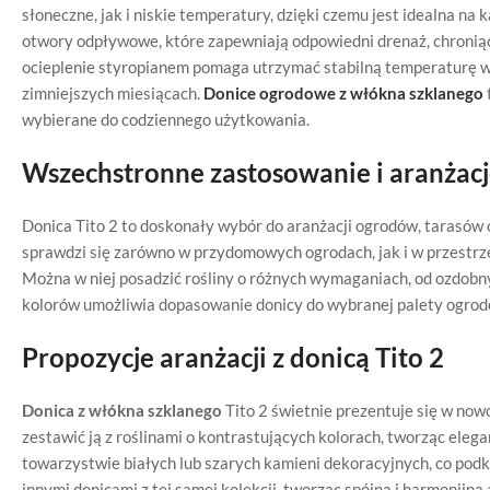
słoneczne, jak i niskie temperatury, dzięki czemu jest idealna n
otwory odpływowe, które zapewniają odpowiedni drenaż, chronią
ocieplenie styropianem pomaga utrzymać stabilną temperaturę w d
zimniejszych miesiącach.
Donice ogrodowe z włókna szklanego
wybierane do codziennego użytkowania.
Wszechstronne zastosowanie i aranżac
Donica Tito 2 to doskonały wybór do aranżacji ogrodów, tarasó
sprawdzi się zarówno w przydomowych ogrodach, jak i w przestrze
Można w niej posadzić rośliny o różnych wymaganiach, od ozdobn
kolorów umożliwia dopasowanie donicy do wybranej palety ogrodo
Propozycje aranżacji z donicą Tito 2
Donica z włókna szklanego
Tito 2 świetnie prezentuje się w no
zestawić ją z roślinami o kontrastujących kolorach, tworząc eleg
towarzystwie białych lub szarych kamieni dekoracyjnych, co podkr
innymi donicami z tej samej kolekcji, tworząc spójną i harmonijną 