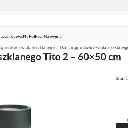
ras
Ogrodowe
Na kółkach
Na wymiar
ogrodowe z włókna szklanego
/
Donica ogrodowa z włókna szklaneg
zklanego Tito 2 – 60×50 cm
Stand