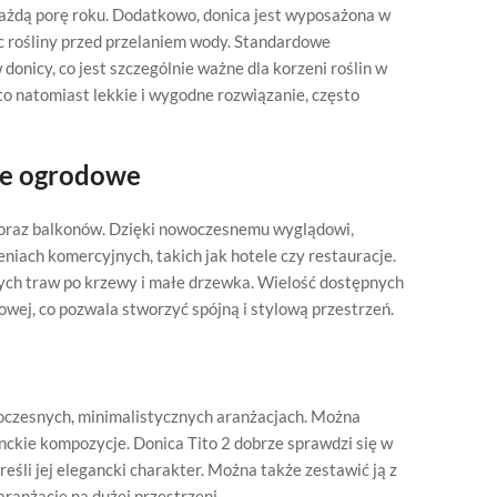
a każdą porę roku. Dodatkowo, donica jest wyposażona w
c rośliny przed przelaniem wody. Standardowe
onicy, co jest szczególnie ważne dla korzeni roślin w
to natomiast lekkie i wygodne rozwiązanie, często
je ogrodowe
w oraz balkonów. Dzięki nowoczesnemu wyglądowi,
niach komercyjnych, takich jak hotele czy restauracje.
ych traw po krzewy i małe drzewka. Wielość dostępnych
wej, co pozwala stworzyć spójną i stylową przestrzeń.
woczesnych, minimalistycznych aranżacjach. Można
anckie kompozycje. Donica Tito 2 dobrze sprawdzi się w
eśli jej elegancki charakter. Można także zestawić ją z
aranżację na dużej przestrzeni.