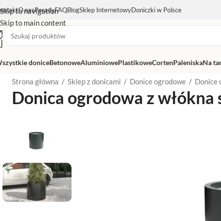
ontakt
O nas
Porady
FAQ
Blog
Sklep Internetowy
Doniczki w Polsce
Skip to navigation
Skip to main content
szystkie donice
Betonowe
Aluminiowe
Plastikowe
Corten
Paleniska
Na ta
Strona główna
/
Sklep z donicami
/
Donice ogrodowe
/
Donice 
Donica ogrodowa z włókna s