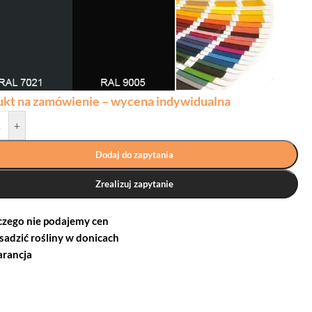
ukt na zamówienie – wycena indywidualna
+
Dodaj do zapytania
Zrealizuj zapytanie
czego nie podajemy cen
 sadzić rośliny w donicach
rancja