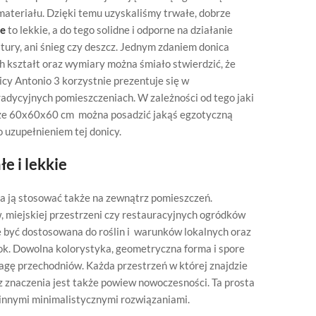
ateriału. Dzięki temu uzyskaliśmy trwałe, dobrze
we
to lekkie, a do tego solidne i odporne na działanie
ury, ani śnieg czy deszcz. Jednym zdaniem donica
ch kształt oraz wymiary można śmiało stwierdzić, że
icy Antonio 3 korzystnie prezentuje się w
adycyjnych pomieszczeniach. W zależności od tego jaki
arze 60x60x60 cm można posadzić jakąś egzotyczną
o uzupełnieniem tej donicy.
e i lekkie
 ją stosować także na zewnątrz pomieszczeń.
w, miejskiej przestrzeni czy restauracyjnych ogródków
być dostosowana do roślin i warunków lokalnych oraz
rok. Dowolna kolorystyka, geometryczna forma i spore
wagę przechodniów. Każda przestrzeń w której znajdzie
ez znaczenia jest także powiew nowoczesności. Ta prosta
 innymi minimalistycznymi rozwiązaniami.