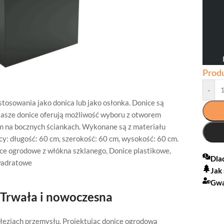
Prod
-
stosowania jako donica lub jako osłonka. Donice są
Nasze donice oferują możliwość wyboru z otworem
m na bocznych ściankach. Wykonane są z materiału
y: długość: 60 cm, szerokość: 60 cm, wysokość: 60 cm.
ce ogrodowe z włókna szklanego
,
Donice plastikowe
,
Dla
wadratowe
Jak
Gwa
 Trwała i nowoczesna
ęziach przemysłu. Projektując donicę ogrodową