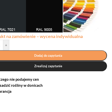
ukt na zamówienie – wycena indywidualna
+
Dodaj do zapytania
Zrealizuj zapytanie
czego nie podajemy cen
 sadzić rośliny w donicach
rancja