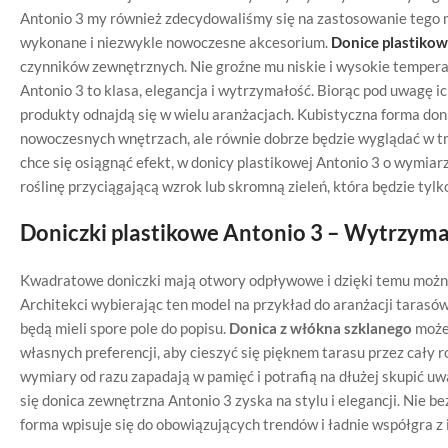
Antonio 3 my również zdecydowaliśmy się na zastosowanie tego m
wykonane i niezwykle nowoczesne akcesorium.
Donice plastiko
czynników zewnętrznych. Nie groźne mu niskie i wysokie temperat
Antonio 3 to klasa, elegancja i wytrzymałość. Biorąc pod uwagę i
produkty odnajdą się w wielu aranżacjach. Kubistyczna forma don
nowoczesnych wnętrzach, ale równie dobrze będzie wyglądać w tr
chce się osiągnąć efekt, w donicy plastikowej Antonio 3 o wymi
roślinę przyciągającą wzrok lub skromną zieleń, która będzie tylk
Doniczki plastikowe Antonio 3 – Wytrzymał
Kwadratowe doniczki mają otwory odpływowe i dzięki temu można
Architekci wybierając ten model na przykład do aranżacji tarasó
będą mieli spore pole do popisu.
Donica z włókna szklanego
może 
własnych preferencji, aby cieszyć się pięknem tarasu przez cały 
wymiary od razu zapadają w pamięć i potrafią na dłużej skupić u
się donica zewnętrzna Antonio 3 zyska na stylu i elegancji. Nie b
forma wpisuje się do obowiązujących trendów i ładnie współgra z