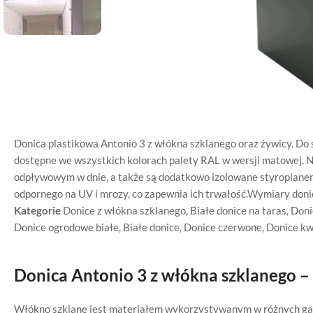
Donica plastikowa Antonio 3 z włókna szklanego oraz żywicy. Do 
dostępne we wszystkich kolorach palety RAL w wersji matowej. 
odpływowym w dnie, a także są dodatkowo izolowane styropiane
odpornego na UV i mrozy, co zapewnia ich trwałość.Wymiary donic
Kategorie
Donice z włókna szklanego
,
Białe donice na taras
,
Doni
Donice ogrodowe białe
,
Białe donice
,
Donice czerwone
,
Donice k
Donica Antonio 3 z włókna szklanego –
Włókno szklane jest materiałem wykorzystywanym w różnych gał