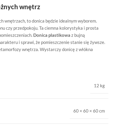
óżnych wnętrz
nych wnętrzach, to donica będzie idealnym wyborem.
nu czy przedpokoju. Ta ciemna kolorystyka i prosta
 pomieszczeniach.
Donica plastikowa
z bujną
arakteru i sprawi, że pomieszczenie stanie się żywsze.
 metamorfozy wnętrza. Wystarczy donicę z włókna
12 kg
60 × 60 × 60 cm