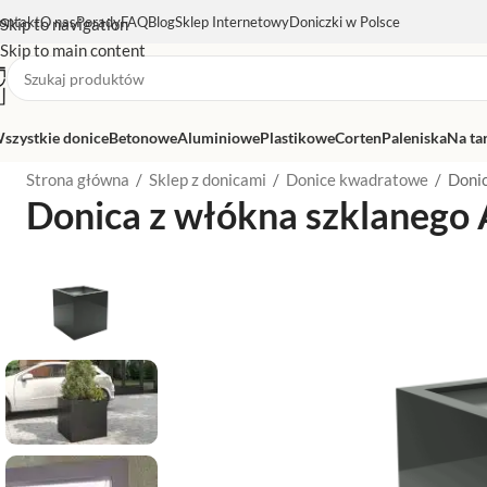
ontakt
O nas
Porady
FAQ
Blog
Sklep Internetowy
Doniczki w Polsce
Skip to navigation
Skip to main content
szystkie donice
Betonowe
Aluminiowe
Plastikowe
Corten
Paleniska
Na ta
Strona główna
/
Sklep z donicami
/
Donice kwadratowe
/
Donic
Donica z włókna szklanego