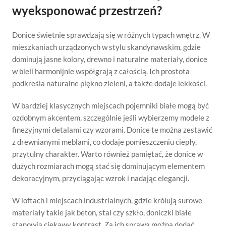
wyeksponować przestrzeń?
Donice świetnie sprawdzają się w różnych typach wnętrz. W
mieszkaniach urządzonych w stylu skandynawskim, gdzie
dominują jasne kolory, drewno i naturalne materiały, donice
w bieli harmonijnie współgrają z całością. Ich prostota
podkreśla naturalne piękno zieleni, a także dodaje lekkości.
W bardziej klasycznych miejscach pojemniki białe mogą być
ozdobnym akcentem, szczególnie jeśli wybierzemy modele z
finezyjnymi detalami czy wzorami. Donice te można zestawić
z drewnianymi meblami, co dodaje pomieszczeniu ciepły,
przytulny charakter. Warto również pamiętać, że donice w
dużych rozmiarach mogą stać się dominującym elementem
dekoracyjnym, przyciągając wzrok i nadając elegancji.
W loftach i miejscach industrialnych, gdzie królują surowe
materiały takie jak beton, stal czy szkło, doniczki białe
stanowią ciekawy kontrast. Za ich sprawą można dodać