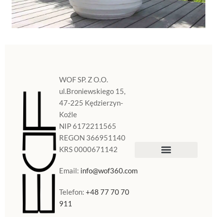
WOF SP. Z O.O.
ul.Broniewskiego 15,
47-225 Kędzierzyn-
Koźle
NIP 6172211565
REGON 366951140
KRS 0000671142
Sklep Internetowy
Doniczki w Polsce
Email:
info@wof360.com
Telefon:
+48 77 70 70
911