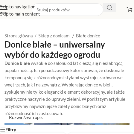
Skip to navigation
Skip to main content
Strona główna
/
Sklep z donicami
/
Białe donice
Donice białe – uniwersalny
wybór do każdego ogrodu
Donice białe
wysokie do salonu od lat cieszą się niesłabnącą
popularnością. Ich ponadczasowy kolor sprawia, że doskonale
komponują się z różnorodnymi stylami wystroju, zarówno we
wnętrzach, jak i na zewnątrz. Wybierając donice w bieli,
zyskujemy nie tylko elegancki element dekoracyjny, ale także
praktyczne naczynie do uprawy zieleni. W poniższym artykule
przybliżymy najważniejsze zalety donic białych oraz
różnorodność ich zastosowań.
Rozwiń/zwiń opis
Filtry