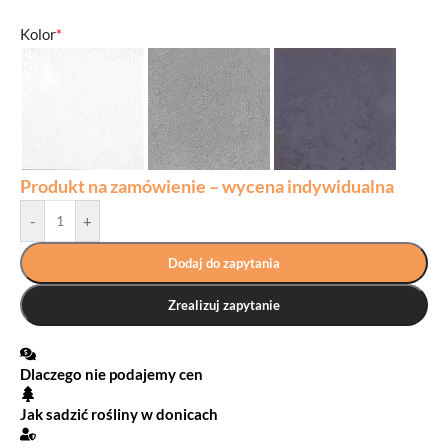
Kolor
*
Produkt na zamówienie – wycena indywidualna
-
+
Dodaj do zapytania
Zrealizuj zapytanie
Dlaczego nie podajemy cen
Jak sadzić rośliny w donicach