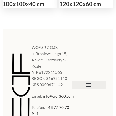
100x100x40 cm
120x120x60 cm
WOF SP. Z O.O.
ul.Broniewskiego 15,
47-225 Kędzierzyn-
Koźle
NIP 6172211565
REGON 366951140
KRS 0000671142
Sklep Internetowy
Doniczki w Polsce
Email:
info@wof360.com
Telefon:
+48 77 70 70
911