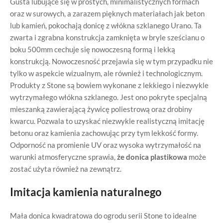
Gusta lubujące się w prostych, minimalistycznych formach
oraz w surowych, a zarazem pięknych materiałach jak beton
lub kamień, pokochają donicę z włókna szklanego Urano. Ta
zwarta i zgrabna konstrukcja zamknięta w bryle sześcianu o
boku 500mm cechuje się nowoczesną formą i lekką
konstrukcją. Nowoczesność przejawia się w tym przypadku nie
tylko w aspekcie wizualnym, ale również i technologicznym.
Produkty z Stone są bowiem wykonane z lekkiego i niezwykle
wytrzymałego włókna szklanego. Jest ono pokryte specjalną
mieszanką zawierającą żywicę poliestrową oraz drobiny
kwarcu. Pozwala to uzyskać niezwykle realistyczną imitację
betonu oraz kamienia zachowując przy tym lekkość formy.
Odporność na promienie UV oraz wysoka wytrzymałość na
warunki atmosferyczne sprawia,
że donica plastikowa
może
zostać użyta również na zewnątrz.
Imitacja kamienia naturalnego
Mała donica kwadratowa do ogrodu serii Stone to idealne