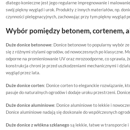
dlatego konieczne jest jego regularne impregnowanie i malowanie
swój piękny wygląd i urok. Produkty z innych materiałów, np. do
czynności pielęgnacyjnych, zachowując przy tym piękny wygląd prz
Wybór pomiędzy betonem, cortenem, 
Duże donice betonowe
: Donice betonowe to popularny wybór ze
się z różnymi stylami ogrodów, od nowoczesnych po klasyczne. Mo
odporne na promieniowanie UV oraz mrozoodporne, co sprawia, że
konstrukcja chroni je przed uszkodzeniami mechanicznymi i dzia
wygląd przez lata.
Duże donice corten
: Donice corten to eleganckie rozwiązanie, k
pasuje do naturalnych ogrodów i dodaje uroku przestrzeni. Donic
Duże donice aluminiowe
: Donice aluminiowe to lekkie i nowocze
Donice aluminiowe nadają się doskonale do współczesnych ogrodów
Duże donice z włókna szklanego
są lekkie, łatwe w transporcie 