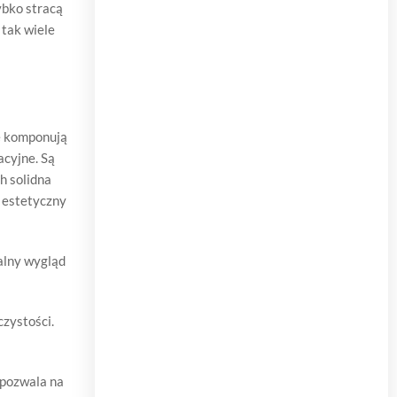
ybko stracą
 tak wiele
e komponują
acyjne. Są
h solidna
 estetyczny
kalny wygląd
czystości.
 pozwala na