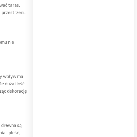
wać taras,
 przestrzeni.
omu nie
zy wpływ ma
e duża ilość
rząc dekorację
o drewna są
ia i pleśń,