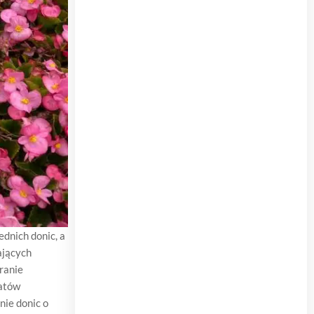
dnich donic, a
ających
ranie
iatów
nie donic o