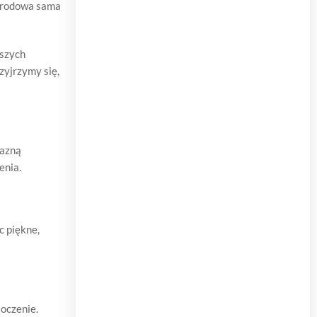
ogrodowa sama
kszych
zyjrzymy się,
jazną
enia.
c piękne,
toczenie.