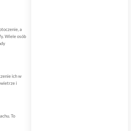
otoczenie, a
fy. Wiele osób
ndy
zenie ich w
wietrze i
achu. To