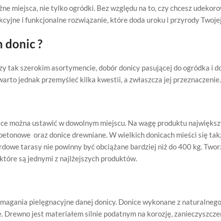
e miejsca, nie tylko ogródki. Bez względu na to, czy chcesz udekoro
cyjne i funkcjonalne rozwiązanie, które doda uroku i przyrody Twojej
 donic ?
zy tak szerokim asortymencie, dobór donicy pasującej do ogródka i d
to jednak przemyśleć kilka kwestii, a zwłaszcza jej przeznaczenie.
onice można ustawić w dowolnym miejscu. Na wagę produktu najwięks
betonowe oraz donice drewniane. W wielkich donicach mieści się takż
dardowe tarasy nie powinny być obciążane bardziej niż do 400 kg. Two
 które są jednymi z najlżejszych produktów.
ymagania pielęgnacyjne danej donicy. Donice wykonane z naturalneg
e. Drewno jest materiałem silnie podatnym na korozję, zanieczyszczen