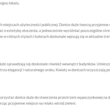
ignu lokalu.
h miejscach użyteczności publicznej. Donice duże tworzą przyjemne 
ać o estetykę otoczenia, a jednocześnie wyróżniać poszczególne stre
 w różnych stylach i kolorach doskonale wpisują się w aktualne tre
 duże sprawdzają się doskonale również wewnątrz budynków. Umieszc
trzu elegancji i naturalnego uroku. Kwiaty w donicach oczyszczają po
rzystać donice duże do stworzenia przestrzeni wypoczynkowej na d
ząc przyjemne miejsce na relaks wśród zieleni.