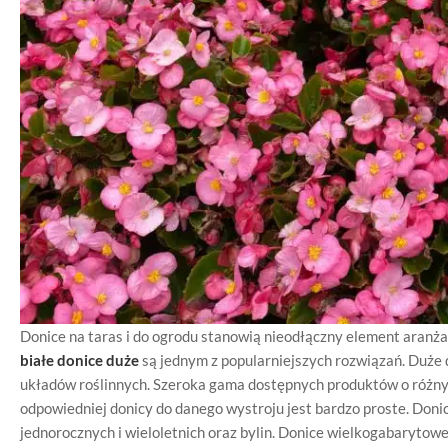
Donice na taras i do ogrodu stanowią nieodłączny element aranża
białe donice duże
są jednym z popularniejszych rozwiązań. Duże
układów roślinnych. Szeroka gama dostępnych produktów o różnych
odpowiedniej donicy do danego wystroju jest bardzo proste. Doni
jednorocznych i wieloletnich oraz bylin. Donice wielkogabaryto