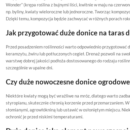
Wonder” (krępa roślina z bujnymi liści, kwitnie w maju na czerwo
np. byliny, kwiaty wieloroczne lub jednoroczne. Tworząc kompozyc
Dzięki temu, kompozycja będzie zachwycać w różnych porach rok
Jak przygotować duże donice na taras d
Przed posadzeniem roślinności warto odpowiednio przygotować do
keramzytu, żwiru lub potłuczonych cegieł. Drenaż pozwoli na swo
warstwę dobrej jakości podłoża dostosowanego do rodzaju roślinn
szczególnie w upalne dni.
Czy duże nowoczesne donice ogrodowe
Niektóre kwiaty mogą być wrażliwe na mróz, dlatego warto zadba
styropianu, skutecznie chronią korzenie przed przemarzaniem. W
słomianymi, agrowłókniną lub ustawić w osłoniętym miejscu. Nie
ochronić je przed niskimi temperaturami.