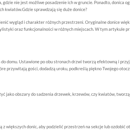
 gdzie nie jest możliwe posadzenie ich w gruncie. Ponadto, donica 
ych kwiatów.Gdzie sprawdzają się duże donice?
nić wygląd i charakter różnych przestrzeni. Oryginalne donice wię
ylistyki oraz funkcjonalności w różnych miejscach. W tym artykule pr
 do domu. Ustawione po obu stronach drzwi tworzą efektowną i przy
óre przywitają gości, dodadzą uroku, podkreślą piękno Twojego otocz
yć jako obszary do sadzenia drzewek, krzewów, czy kwiatów, tworzą
 z większych donic, aby podzielić przestrzeń na sekcje lub ozdobić o