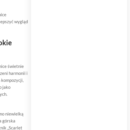
nice
ulepszyć wygląd
okie
nice świetnie
zeni harmonii i
 kompozycji,
b jako
ych.
no niewielką
a górska
nik „Scarlet