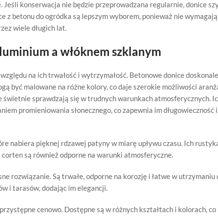
. Jeśli konserwacja nie będzie przeprowadzana regularnie, donice sz
nice z betonu do ogródka są lepszym wyborem, ponieważ nie wymagają
ez wiele długich lat.
aluminium a włóknem szklanym
 względu na ich trwałość i wytrzymałość. Betonowe donice doskonal
gą być malowane na różne kolory, co daje szerokie możliwości aranż
 świetnie sprawdzają się w trudnych warunkach atmosferycznych. Ic
łaniem promieniowania słonecznego, co zapewnia im długowieczność i
tóre nabiera pięknej rdzawej patyny w miarę upływu czasu. Ich rusty
e corten są również odporne na warunki atmosferyczne.
sne rozwiązanie. Są trwałe, odporne na korozję i łatwe w utrzymaniu 
 i tarasów, dodając im elegancji.
i przystępne cenowo. Dostępne są w różnych kształtach i kolorach, co