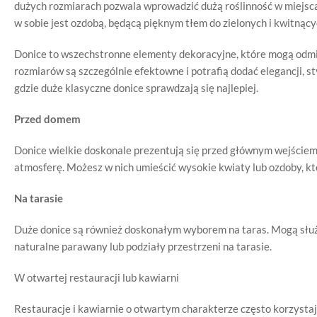
dużych rozmiarach pozwala wprowadzić dużą roślinność w miejsca,
w sobie jest ozdobą, będącą pięknym tłem do zielonych i kwitnąc
Donice to wszechstronne elementy dekoracyjne, które mogą odmie
rozmiarów są szczególnie efektowne i potrafią dodać elegancji, st
gdzie duże klasyczne donice sprawdzają się najlepiej.
Przed domem
Donice wielkie doskonale prezentują się przed głównym wejściem
atmosferę. Możesz w nich umieścić wysokie kwiaty lub ozdoby, kt
Na tarasie
Duże donice są również doskonałym wyborem na taras. Mogą służ
naturalne parawany lub podziały przestrzeni na tarasie.
W otwartej restauracji lub kawiarni
Restauracje i kawiarnie o otwartym charakterze często korzystają