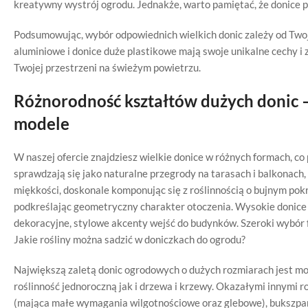
kreatywny wystrój ogrodu. Jednakże, warto pamiętać, że donice p
Podsumowując, wybór odpowiednich wielkich donic zależy od Twoje
aluminiowe i donice duże plastikowe mają swoje unikalne cechy i 
Twojej przestrzeni na świeżym powietrzu.
Różnorodność kształtów dużych donic –
modele
W naszej ofercie znajdziesz wielkie donice w różnych formach, c
sprawdzają się jako naturalne przegrody na tarasach i balkonach,
miękkości, doskonale komponując się z roślinnością o bujnym po
podkreślając geometryczny charakter otoczenia. Wysokie donice
dekoracyjne, stylowe akcenty wejść do budynków. Szeroki wybór 
Jakie rośliny można sadzić w doniczkach do ogrodu?
Największą zaletą donic ogrodowych o dużych rozmiarach jest mo
roślinność jednoroczną jak i drzewa i krzewy. Okazałymi innymi r
(mająca małe wymagania wilgotnościowe oraz glebowe), bukszpan