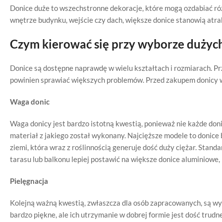
Donice duże to wszechstronne dekoracje, które mogą ozdabiać różn
wnętrze budynku, wejście czy dach, większe donice stanowią atrak
Czym kierować się przy wyborze dużych
Donice są dostępne naprawdę w wielu kształtach i rozmiarach. Pr
powinien sprawiać większych problemów. Przed zakupem donicy war
Waga donic
Waga donicy jest bardzo istotną kwestią, ponieważ nie każde d
materiał z jakiego został wykonany. Najcięższe modele to donice 
ziemi, która wraz z roślinnością generuje dość duży ciężar. Stan
tarasu lub balkonu lepiej postawić na większe donice aluminiowe,
Pielęgnacja
Kolejną ważną kwestią, zwłaszcza dla osób zapracowanych, są w
bardzo piękne, ale ich utrzymanie w dobrej formie jest dość trudn