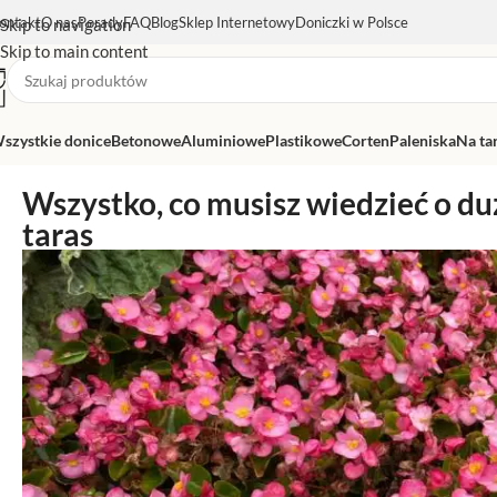
ontakt
O nas
Porady
FAQ
Blog
Sklep Internetowy
Doniczki w Polsce
Skip to navigation
Skip to main content
szystkie donice
Betonowe
Aluminiowe
Plastikowe
Corten
Paleniska
Na ta
Wszystko, co musisz wiedzieć o d
taras