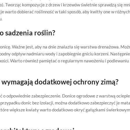
no). Tworząc kompozycje z drzew i krzewów świetnie sprawdzą się mnie
je warto dobierać roślinność w taki sposób, aby kwitły one w różnyc
u.
o sadzenia roślin?
nicę. Ważne jest, aby na dnie znalazła się warstwa drenażowa. Moż
bodny odpływ nadmiaru wody i zapobiegnie gniciu korzeni. Następnie
ości. Warto również pamiętać o regularnym nawożeniu i podlewaniu r
 wymagają dodatkowej ochrony zimą?
ć o odpowiednie zabezpieczenie. Donice ogrodowe z warstwą ocieplen
 przypadku donic bez izolacji, można dodatkowo zabezpieczyć je mat
które większe kwiaty warto dodatkowo okryć gałązkami świerkowymi 