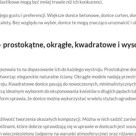
lastikowe mogą być mniej trwałe niż ich konkurenci.
go gustu i preferencji. Większe donice betonowe, donice corten, do
zalety. Bez względu na wybór, donice te mogą znacząco urozmaicić i 
 prostokątne, okrągłe, kwadratowe i wys
o pozwala to na dopasowanie ich do każdego wystroju. Prostokątne do
 tworząc eleganckie naturalne ściany. Okrągłe modele nadają przestr
kroju. Kwadratowe donice pasują do nowoczesnych, minimalistycznych
 są idealnym wyborem do eksponowania kwiatów o długich pędach lu
form sprawia, że donice można wykorzystać w wielu stylach ogrodow
żliwość tworzenia okazałych kompozycji. Można w nich sadzić zarów
oślinami, które dobrze sprawdzają się w uprawie w donicach jest sosn
 wieczniezielony (odporny na warunki atmosferyczne) oraz różanecz