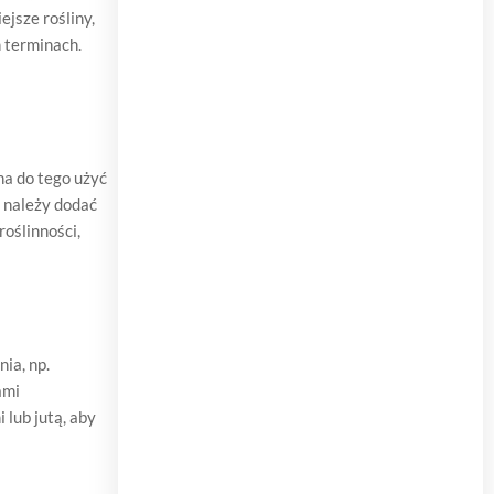
jsze rośliny,
h terminach.
na do tego użyć
 należy dodać
oślinności,
ia, np.
ami
lub jutą, aby