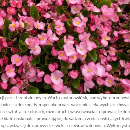
cji przestrzeni zielonych. Warto zastanowić się nad wyborem odpowie
 donice są doskonałym sposobem na stworzenie ciekawych i zachwyc
 kształtach, kolorach, rozmiarach i właściwościach sprawia, że dob
ce białe doskonale sprawdzają się do sadzenia w nich kwitnących kw
we sprawdzą się do uprawy drzewek i krzewów ozdobnych. Wykorzysta