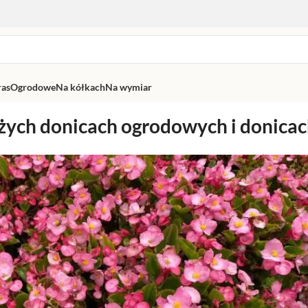
ras
Ogrodowe
Na kółkach
Na wymiar
użych donicach ogrodowych i donicac