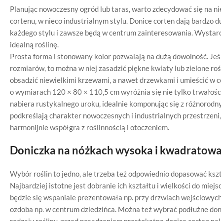
Planując nowoczesny ogród lub taras, warto zdecydować się na ni
cortenu, w nieco industrialnym stylu. Donice corten dają bardzo d
każdego stylu i zawsze będą w centrum zainteresowania. Wystarc
idealną roślinę.
Prosta forma i stonowany kolor pozwalają na dużą dowolność. Jeśl
rozmiarów, to można w niej zasadzić piękne kwiaty lub zielone 
obsadzić niewielkimi krzewami, a nawet drzewkami i umieścić w c
o wymiarach 120 × 80 × 110,5 cm wyróżnia się nie tylko trwałośc
nabiera rustykalnego uroku, idealnie komponując się z różnorod
podkreślają charakter nowoczesnych i industrialnych przestrzeni
harmonijnie współgra z roślinnością i otoczeniem.
Doniczka na nóżkach wysoka i kwadratowa,
Wybór roślin to jedno, ale trzeba też odpowiednio dopasować kszta
Najbardziej istotne jest dobranie ich kształtu i wielkości do mie
będzie się wspaniale prezentowała np. przy drzwiach wejściowych
ozdoba np. w centrum dziedzińca. Można też wybrać podłużne doni