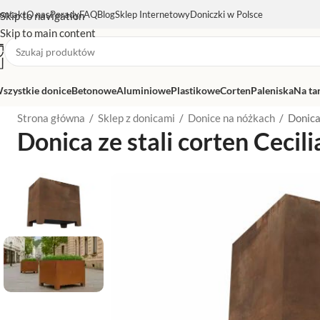
ontakt
O nas
Porady
FAQ
Blog
Sklep Internetowy
Doniczki w Polsce
Skip to navigation
Skip to main content
szystkie donice
Betonowe
Aluminiowe
Plastikowe
Corten
Paleniska
Na ta
Strona główna
/
Sklep z donicami
/
Donice na nóżkach
/
Donica
Donica ze stali corten Ceci