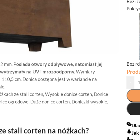
Bez iz
Pokryc
Bez r
 2 mm. P
osiada otwory odpływowe, natomiast jej
Prod
t wytrzymały na UV i mrozoodporny.
Wymiary
 110,5 cm. Donica dostępna jest w wariancie na
-
ie.
żkach ze stali corten
,
Wysokie donice corten
,
Donice
ice ogrodowe
,
Duże donice corten
,
Doniczki wysokie
,
Dla
 stali corten na nóżkach?
Jak