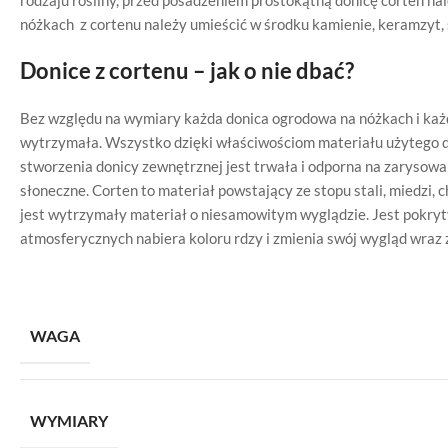
rodzaju rośliny, przed posadzeniem prostokątną donicę corten n
nóżkach z cortenu należy umieścić w środku kamienie, keramzyt, si
Donice z cortenu – jak o nie dbać?
Bez względu na wymiary każda donica ogrodowa na nóżkach i każda
wytrzymała. Wszystko dzięki właściwościom materiału użytego do
stworzenia donicy zewnętrznej jest trwała i odporna na zarysowani
słoneczne. Corten to materiał powstający ze stopu stali, miedzi, c
jest wytrzymały materiał o niesamowitym wyglądzie. Jest pokry
atmosferycznych nabiera koloru rdzy i zmienia swój wygląd wraz
WAGA
WYMIARY