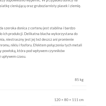
ależy odpowiednio wypełnić. W przypadku donicy na
atkę cieniującą oraz gruboziarnisty piasek i ziemię.
 szeroka donica z cortenu jest stabilna i bardzo
 ich produkcji. Delikatna blacha wykorzystana do
a, niestraszny jest jej też deszcz ani promienie
hromu, niklu i fosforu. Efektem połączenia tych metali
ty powłoką, która pod wpływem czynników
 z upływem czasu.
85 kg
120 × 80 × 111 cm