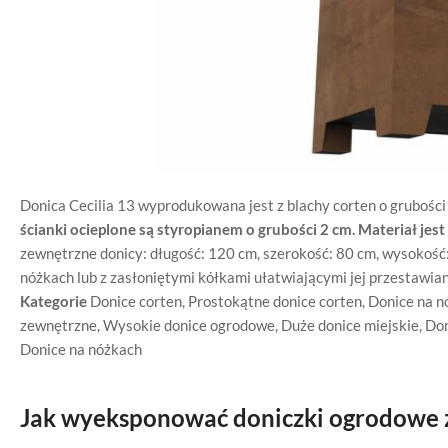
Donica Cecilia 13 wyprodukowana jest z blachy corten o grubości
ścianki ocieplone są styropianem o grubości 2 cm.
Materiał jes
zewnętrzne donicy: długość: 120 cm, szerokość: 80 cm, wysokość:
nóżkach lub z zasłoniętymi kółkami ułatwiającymi jej przestawian
Kategorie
Donice corten
,
Prostokątne donice corten
,
Donice na nó
zewnętrzne
,
Wysokie donice ogrodowe
,
Duże donice miejskie
,
Don
Donice na nóżkach
Jak wyeksponować doniczki ogrodowe ze