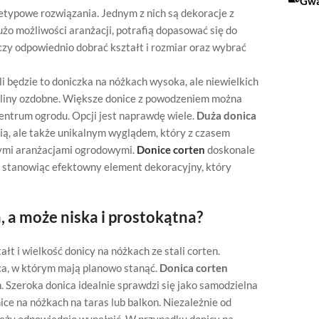
Gwa
etypowe rozwiązania. Jednym z nich są dekoracje z
użo możliwości aranżacji, potrafią dopasować się do
zy odpowiednio dobrać kształt i rozmiar oraz wybrać
i będzie to doniczka na nóżkach wysoka, ale niewielkich
rośliny ozdobne. Większe donice z powodzeniem można
entrum ogrodu. Opcji jest naprawdę wiele.
Duża donica
ią, ale także unikalnym wyglądem, który z czasem
nymi aranżacjami ogrodowymi.
Donice corten
doskonale
, stanowiąc efektowny element dekoracyjny, który
 a może niska i prostokątna?
łt i wielkość donicy na nóżkach ze stali corten.
jsca, w którym mają planowo stanąć.
Donica corten
. Szeroka donica idealnie sprawdzi się jako samodzielna
ce na nóżkach na taras lub balkon. Niezależnie od