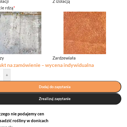
olacji
Z izolacją
ie rdzą
*
dzy
Zardzewiała
ukt na zamówienie – wycena indywidualna
+
Dodaj do zapytania
Zrealizuj zapytanie
czego nie podajemy cen
 sadzić rośliny w donicach