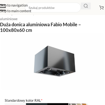
Skip to navigation
Skip to main content
Strona główna
/
Sklep z donicami
/
Duże donice
/
Duże donice
aluminiowe
Duża donica aluminiowa Fabio Mobile –
100x80x60 cm
Standardowy kolor RAL
*