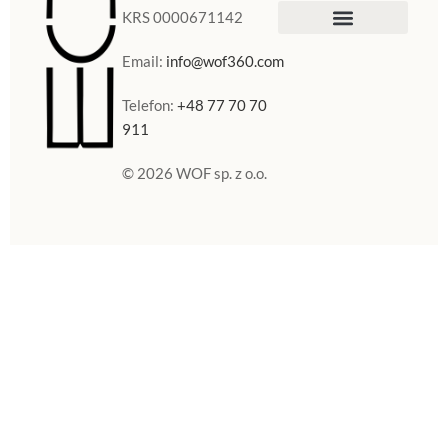
KRS 0000671142
Sklep Internetowy
Doniczki w Polsce
Email:
info@wof360.com
Telefon:
+48 77 70 70
911
© 2026 WOF sp. z o.o.