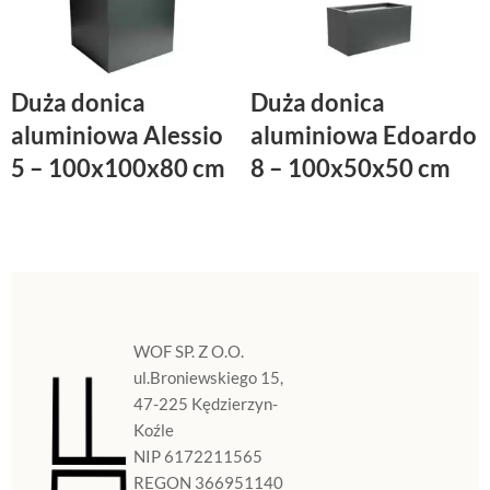
Duża donica
Duża donica
aluminiowa Alessio
aluminiowa Edoardo
5 – 100x100x80 cm
8 – 100x50x50 cm
WOF SP. Z O.O.
ul.Broniewskiego 15,
47-225 Kędzierzyn-
Koźle
NIP 6172211565
REGON 366951140