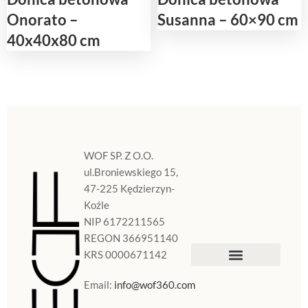
Onorato –
Susanna – 60×90 cm
40x40x80 cm
WOF SP. Z O.O.
ul.Broniewskiego 15,
47-225 Kędzierzyn-
Koźle
NIP 6172211565
REGON 366951140
KRS 0000671142
Sklep Internetowy
Doniczki w Polsce
Email:
info@wof360.com