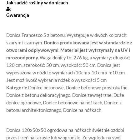
Jak sadzić rośliny w donicach
Gwarancja
Donica Francesco 5 z betonu. Występuje w dwóch kolorach:
szarym i czarnym.
Donica produkowana jest w standardzie z
otworami odpływowymi. Materiał jest wytrzymały na UV i
mrozoodporny.
Waga donicy to: 276 kg, a wymiary: długość:
120 cm, szerokość: 50 cm, wysokość: 50 cm. Donica jest
wyposażona w nóżki o wymiarach 10cm x 10 cm x h:10 cm.
Jest możliwość wybrania nóżek o wysokości 5 cm
Kategorie
Donice betonowe
,
Donice betonowe prostokątne
,
Donice z betonu dekoracyjnego
,
Donice zewnętrzne
,
Duże
donice ogrodowe
,
Donice betonowe na nóżkach
,
Donice z
betonu architektonicznego
,
Donice na nóżkach
Donica 120x50x50 ogrodowa na nóżkach świetnie ozdobi
przestrzeń na tarasie lub w ogrodzie. Ze względu na swój