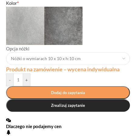
Kolor
*
Opcja nóżki
Produkt na zamówienie – wycena indywidualna
-
+
Dodaj do zapytania
Zrealizuj zapytanie
Dlaczego nie podajemy cen