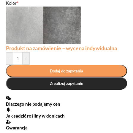
Kolor
*
Produkt na zamówienie – wycena indywidualna
-
+
Dodaj do zapytania
Zrealizuj zapytanie
Dlaczego nie podajemy cen
Jak sadzić rośliny w donicach
Gwarancja