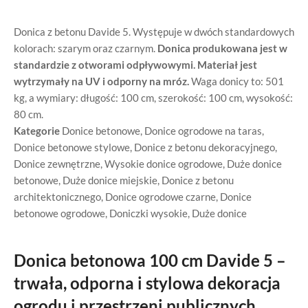
Donica z betonu Davide 5. Występuje w dwóch standardowych
kolorach: szarym oraz czarnym.
Donica produkowana jest w
standardzie z otworami odpływowymi. Materiał jest
wytrzymały na UV i odporny na mróz.
Waga donicy to: 501
kg, a wymiary: długość: 100 cm, szerokość: 100 cm, wysokość:
80 cm.
Kategorie
Donice betonowe
,
Donice ogrodowe na taras
,
Donice betonowe stylowe
,
Donice z betonu dekoracyjnego
,
Donice zewnętrzne
,
Wysokie donice ogrodowe
,
Duże donice
betonowe
,
Duże donice miejskie
,
Donice z betonu
architektonicznego
,
Donice ogrodowe czarne
,
Donice
betonowe ogrodowe
,
Doniczki wysokie
,
Duże donice
Donica betonowa 100 cm Davide 5 –
trwała, odporna i stylowa dekoracja
ogrodu i przestrzeni publicznych