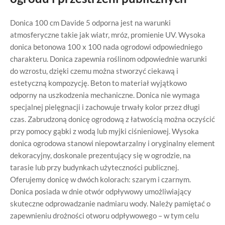
Donica 100 cm Davide 5 odporna jest na warunki
atmosferyczne takie jak wiatr, mróz, promienie UV. Wysoka
donica betonowa 100 x 100 nada ogrodowi odpowiedniego
charakteru. Donica zapewnia roślinom odpowiednie warunki
do wzrostu, dzięki czemu można stworzyć ciekawą i
estetyczną kompozycję. Beton to materiał wyjątkowo
odporny na uszkodzenia mechaniczne. Donica nie wymaga
specjalnej pielęgnacji i zachowuje trwały kolor przez długi
czas. Zabrudzoną donicę ogrodową z łatwością można oczyścić
przy pomocy gąbki z wodą lub myjki ciśnieniowej. Wysoka
donica ogrodowa stanowi niepowtarzalny i oryginalny element
dekoracyjny, doskonale prezentujący się w ogrodzie, na
tarasie lub przy budynkach użyteczności publicznej.
Oferujemy donicę w dwóch kolorach: szarym i czarnym.
Donica posiada w dnie otwór odpływowy umożliwiający
skuteczne odprowadzanie nadmiaru wody. Należy pamiętać o
zapewnieniu drożności otworu odpływowego – w tym celu