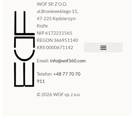
WOF SP. Z O.O.
ul.Broniewskiego 15,
47-225 Kędzierzyn-
Koźle
NIP 6172211565
REGON 366951140
KRS 0000671142
Sklep Internetowy
Doniczki w Polsce
Email:
info@wof360.com
Telefon:
+48 77 70 70
911
© 2026 WOF sp. z o.o.