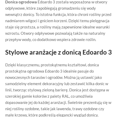
Donica ogrodowa
Edoardo 3 została wyposażona w otwory
odpływowe, które zapobiegają gromadzeniu się wody
wewnątrz donicy. To istotna funkcja, która chroni rośliny przed
nadmiarem wilgoci i gniciem korzeni. Dzięki temu pielęgnacja
staje się prostsza, a rośliny mają zapewnione idealne warunki
wzrostu. Otwory odpływowe pozwalają także na naturalny
przepływ wody, co dodatkowo wspiera zdrowie roślin.
Stylowe aranżacje z donicą Edoardo 3
Dzięki klasycznemu, prostokątnemu kształtowi, donica
prostokątna ogrodowa Edoardo 3 idealnie pasuje do
nowoczesnych tarasów i ogrodów. Można ją ustawić jako
samodzielny element dekoracyjny lub zestawić kilka donic w
linii, tworząc stylową zieloną barierę. Donica jest dostępna w
szerokiej gamie kolorów z palety RAL, co umożliwia
dopasowanie jej do każdej aranżacji. Świetnie prezentują się w
niej rośliny ozdobne, takie jak lawenda, trawy ozdobne czy
małe krzewy, które podkreślą elegancki wygląd donicy.