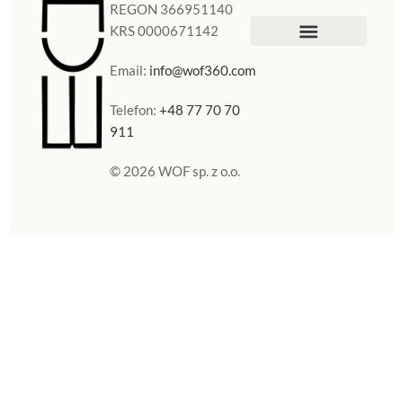
REGON 366951140
KRS 0000671142
Sklep Internetowy
Doniczki w Polsce
Email:
info@wof360.com
Telefon:
+48 77 70 70
911
© 2026 WOF sp. z o.o.