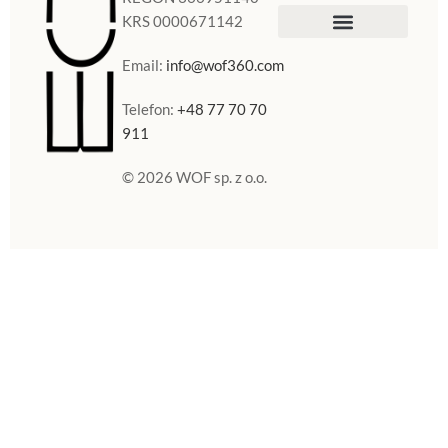
KRS 0000671142
Sklep Internetowy
Doniczki w Polsce
Email:
info@wof360.com
Telefon:
+48 77 70 70
911
© 2026 WOF sp. z o.o.