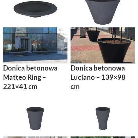
Donica betonowa
Donica betonowa
Matteo Ring –
Luciano – 139×98
221×41 cm
cm