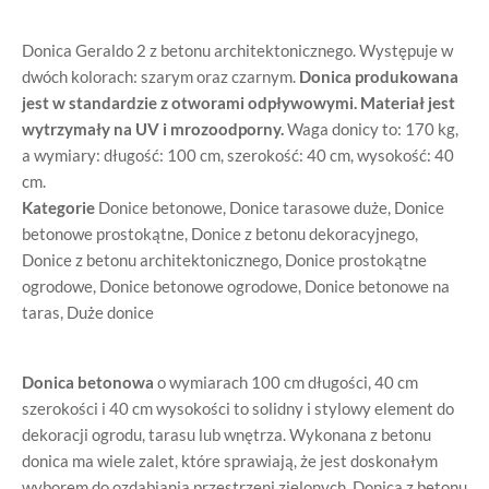
Donica Geraldo 2 z betonu architektonicznego. Występuje w
dwóch kolorach: szarym oraz czarnym.
Donica produkowana
jest w standardzie z otworami odpływowymi. Materiał jest
wytrzymały na UV i mrozoodporny.
Waga donicy to: 170 kg,
a wymiary: długość: 100 cm, szerokość: 40 cm, wysokość: 40
cm.
Kategorie
Donice betonowe
,
Donice tarasowe duże
,
Donice
betonowe prostokątne
,
Donice z betonu dekoracyjnego
,
Donice z betonu architektonicznego
,
Donice prostokątne
ogrodowe
,
Donice betonowe ogrodowe
,
Donice betonowe na
taras
,
Duże donice
Donica betonowa
o wymiarach 100 cm długości, 40 cm
szerokości i 40 cm wysokości to solidny i stylowy element do
dekoracji ogrodu, tarasu lub wnętrza. Wykonana z betonu
donica ma wiele zalet, które sprawiają, że jest doskonałym
wyborem do ozdabiania przestrzeni zielonych. Donica z betonu