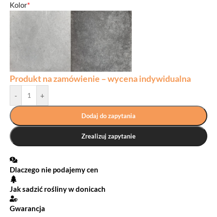
Kolor
*
Produkt na zamówienie – wycena indywidualna
-
+
Dodaj do zapytania
Zrealizuj zapytanie
Dlaczego nie podajemy cen
Jak sadzić rośliny w donicach
Gwarancja