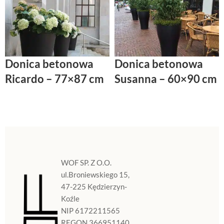
Donica betonowa
Donica betonowa
Ricardo – 77×87 cm
Susanna – 60×90 cm
WOF SP. Z O.O.
ul.Broniewskiego 15,
47-225 Kędzierzyn-
Koźle
NIP 6172211565
REGON 366951140