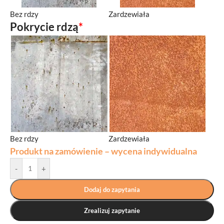
Bez rdzy
Zardzewiała
Pokrycie rdzą
*
Bez rdzy
Zardzewiała
Produkt na zamówienie – wycena indywidualna
-
+
Dodaj do zapytania
Zrealizuj zapytanie