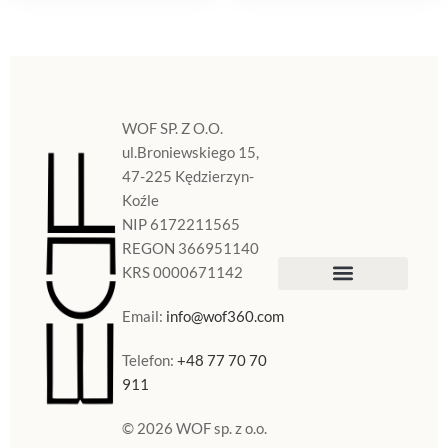
WOF SP. Z O.O.
ul.Broniewskiego 15,
47-225 Kędzierzyn-
Koźle
NIP 6172211565
REGON 366951140
KRS 0000671142
Sklep Internetowy
Doniczki w Polsce
Email:
info@wof360.com
Telefon:
+48 77 70 70
911
© 2026 WOF sp. z o.o.