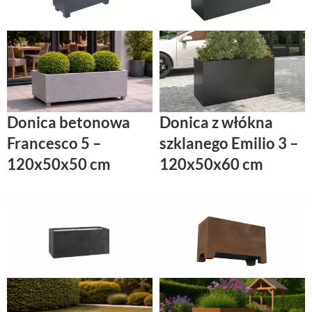
Donica betonowa
Donica z włókna
Francesco 5 –
szklanego Emilio 3 –
120x50x50 cm
120x50x60 cm