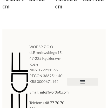
cm
cm
WOF SP. Z O.O.
ul.Broniewskiego 15,
47-225 Kędzierzyn-
Koźle
NIP 6172211565
REGON 366951140
KRS 0000671142
Sklep Internetowy
Doniczki w Polsce
Email:
info@wof360.com
Telefon:
+48 77 70 70