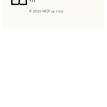
911
© 2026 WOF sp. z o.o.