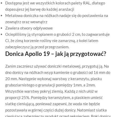
Dostępna jest we wszystkich kolorach palety RAL, dlatego
dopasujesz jej barwę do każdej aranżacji
Metalowa doniczka na nóżkach nadaje się do postawienia na
zewnątrz oraz wewnątrz
Zawiera otwory odpływowe
Ociepliliśmy ją styropianem o grubości 2 cm, to zagwarantuje
Ci, że zimą korzenie rośliny nie zamarzną, z kolei latem
zabezpieczysz ją przed przegrzaniem.
Donica Apollo 19 – jak ją przygotować?
Zanim zaczniesz używać doniczki metalowej, przygotuj ją. Na
dno donicy na nóżkach wsyp kamienie o grubości od 16 mm do
20 mm. Następnie wykonaj warstwy z keramzytu, piasku
gruboziarnistego o granulacji pomiędzy 1mm, a 2mm.
Wszystkie warstwy pokryj ziemią. Każdą z nich ułóż w
proporcji 25%. Pomiędzy keramzytem, a piaskiem umieść
siatkę cieniującą, ponieważ zapewni, że woda nie będzie
pozostawała w górnej części dużej donicy. Natomiast siatka
cieniująca zabezpieczy produkt przed pęknięciem. Boki donicy