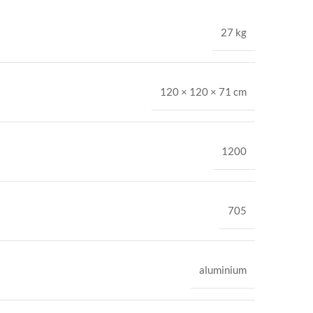
27 kg
120 × 120 × 71 cm
1200
705
aluminium