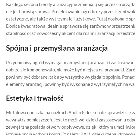
Każdego sezonu trendy aranżacyjne zmieniają się przez co urząd
nie jest prostą sprawą. Projektowanie ogrodu czy przestrzeni wo
estetyczne, ale także wytrzymałe i użytkowe. Tutaj doskonale sp
Donica kwadratowa idealnie sprawdza się zarówno w przestrzenia
stabilność oraz nowoczesny akcent dla roślin i aranżacji przestrze
Spójna i przemyślana aranżacja
Przydomowy ogród wymaga przemyślanej aranżacji i zastosowan
dobrze się komponowało, nie może być miejsca na przypadki. Zaró
powinny być dobrane, tak aby wszystko wyglądało spójnie. Ponadt
elementy aranżacji powinny być wykonane z wytrzymałych na wa
Estetyka i trwałość
Metalowa doniczka na nóżkach Apollo 8 doskonale sprawdzi się zar
wewnątrz pomieszczeń. Jest to możliwe, dzięki zastosowaniu od
zewnętrzna posiada otwory odpływowe, dzięki którym umożliwio
istnieje opcja wyboru koloru (z palety RAL), dzięki czemu dopasowa