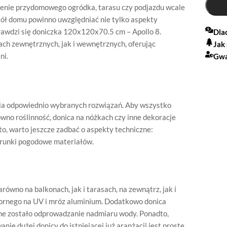
zenie przydomowego ogródka, tarasu czy podjazdu wcale
kół domu powinno uwzględniać nie tylko aspekty
rawdzi się doniczka 120x120x70.5 cm – Apollo 8.
Dla
ch zewnętrznych, jak i wewnętrznych, oferując
Jak
ni.
Gwa
ia odpowiednio wybranych rozwiązań. Aby wszystko
wno roślinność, donica na nóżkach czy inne dekoracje
o, warto jeszcze zadbać o aspekty techniczne:
runki pogodowe materiałów.
ówno na balkonach, jak i tarasach, na zewnątrz, jak i
pornego na UV i mróz aluminium. Dodatkowo donica
ne zostało odprowadzanie nadmiaru wody. Ponadto,
nie dużej donicy do istniejącej już aranżacji jest proste