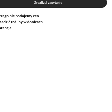
Zrealizuj zapytanie
czego nie podajemy cen
 sadzić rośliny w donicach
rancja