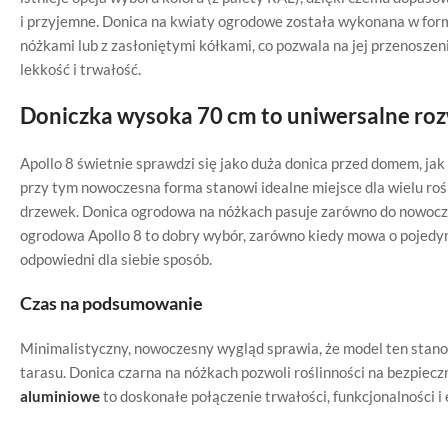
i przyjemne. Donica na kwiaty ogrodowe została wykonana w form
nóżkami lub z zasłoniętymi kółkami, co pozwala na jej przenoszen
lekkość i trwałość.
Doniczka wysoka 70 cm to uniwersalne roz
Apollo 8 świetnie sprawdzi się jako duża donica przed domem, jak
przy tym nowoczesna forma stanowi idealne miejsce dla wielu rośl
drzewek. Donica ogrodowa na nóżkach pasuje zarówno do nowoczes
ogrodowa Apollo 8 to dobry wybór, zarówno kiedy mowa o pojedync
odpowiedni dla siebie sposób.
Czas na podsumowanie
Minimalistyczny, nowoczesny wygląd sprawia, że model ten stan
tarasu. Donica czarna na nóżkach pozwoli roślinności na bezpieczn
aluminiowe
to doskonałe połączenie trwałości, funkcjonalności i 