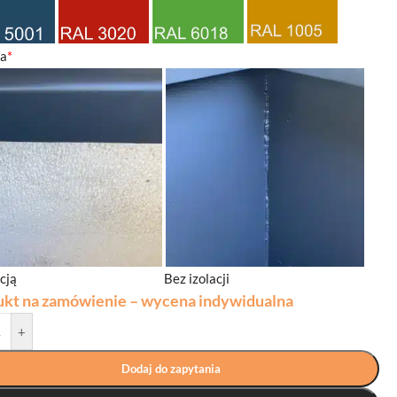
ja
*
acją
Bez izolacji
ukt na zamówienie – wycena indywidualna
+
Dodaj do zapytania