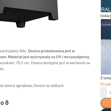
Izolac
orach palety RAL.
Donica produkowana jest w
nem. Materiał jest wytrzymały na UV i mrozoodporny.
wysokość: 70,5 cm. Donica dostępna jest w wariancie na
ie.
Z izol
Prod
że donice ogrodowe
,
Donice na nóżkach
-
o 8