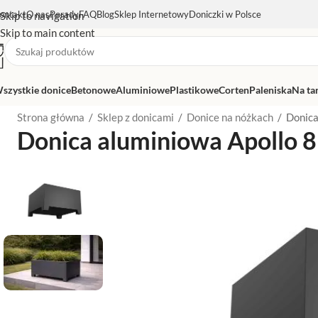
ontakt
O nas
Porady
FAQ
Blog
Sklep Internetowy
Doniczki w Polsce
Skip to navigation
Skip to main content
szystkie donice
Betonowe
Aluminiowe
Plastikowe
Corten
Paleniska
Na ta
Strona główna
/
Sklep z donicami
/
Donice na nóżkach
/
Donica
Donica aluminiowa Apollo 