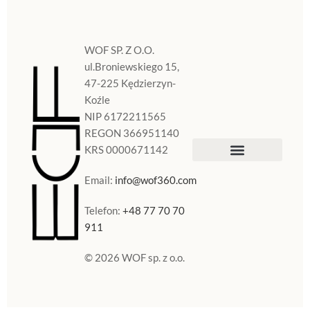
WOF SP. Z O.O.
ul.Broniewskiego 15,
47-225 Kędzierzyn-
Koźle
NIP 6172211565
REGON 366951140
KRS 0000671142
Sklep Internetowy
Doniczki w Polsce
Email:
info@wof360.com
Telefon:
+48 77 70 70
911
© 2026 WOF sp. z o.o.