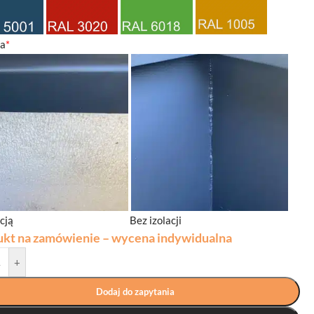
ja
*
acją
Bez izolacji
ukt na zamówienie – wycena indywidualna
+
Dodaj do zapytania