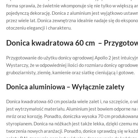
forma sprawia, że świetnie wkomponuje się nie tylko w większą a
pojedynczą dekorację. Donica z aluminium jest wyjątkowo ustawna
przez wiele lat. Donica zewnętrzna idealnie nadaje się do ekspono
otoczeniu elegancji i charakteru.
Donica kwadratowa 60 cm – Przygotow
Przygotowanie do użytku donicy ogrodowej Apollo 2 jest intuicyj
Wystarczy, że w odpowiedniej ilości do rozmiaru donicy ogrodowe
gruboziarnisty, ziemię, kamienie oraz siatkę cieniującą i gotowe.
Donica aluminiowa – Wyłącznie zalety
Donica kwadratowa 60 cm posiada wiele zalet i, na szczęście, o w
jest wytrzymałość materiału. Aluminium jest bowiem odporne na
mróz oraz korozję. Ponadto, doniczka wysoka 70 cm produkowana
styropianem. Donica na nóżkach jest także lekka, dzięki czemu
tworzenia nowych aranżacji. Ponadto, donice sprawdzą się w ka