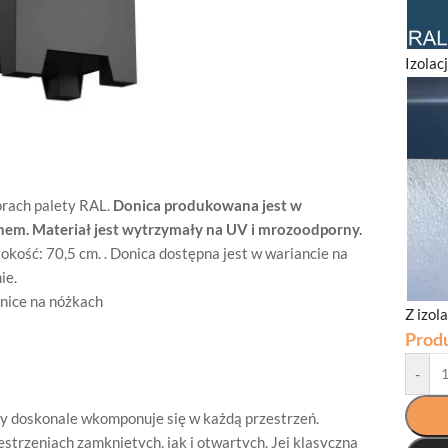
Izolac
orach palety RAL.
Donica produkowana jest w
nem. Materiał jest wytrzymały na UV i mrozoodporny.
okość: 70,5 cm. . Donica dostępna jest w wariancie na
ie.
nice na nóżkach
Z izol
Prod
-
y doskonale wkomponuje się w każdą przestrzeń.
rzeniach zamkniętych, jak i otwartych. Jej klasyczna