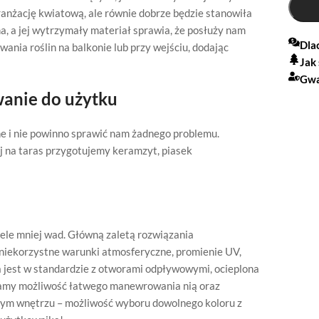
ranżację kwiatową, ale równie dobrze będzie stanowiła
, a jej wytrzymały materiał sprawia, że posłuży nam
Dla
wania roślin na balkonie lub przy wejściu, dodając
Jak
Gwa
anie do użytku
ne i nie powinno sprawić nam żadnego problemu.
j na taras przygotujemy keramzyt, piasek
iele mniej wad. Główną zaletą rozwiązania
 niekorzystne warunki atmosferyczne, promienie UV,
 jest w standardzie z otworami odpływowymi, ocieplona
 mamy możliwość łatwego manewrowania nią oraz
żdym wnętrzu – możliwość wyboru dowolnego koloru z