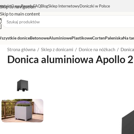
ontakt
O nas
Porady
FAQ
Blog
Sklep Internetowy
Doniczki w Polsce
Skip to navigation
Skip to main content
szystkie donice
Betonowe
Aluminiowe
Plastikowe
Corten
Paleniska
Na ta
Strona główna
/
Sklep z donicami
/
Donice na nóżkach
/
Donica
Donica aluminiowa Apollo 