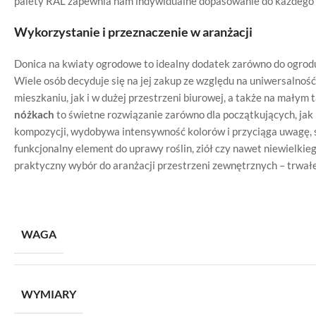
palety RAL zapewnia nam indywidualne dopasowanie do każdego
Wykorzystanie i przeznaczenie w aranżacji
Donica na kwiaty ogrodowe to idealny dodatek zarówno do ogrodu, 
Wiele osób decyduje się na jej zakup ze względu na uniwersalnoś
mieszkaniu, jak i w dużej przestrzeni biurowej, a także na małym 
nóżkach
to świetne rozwiązanie zarówno dla początkujących, jak
kompozycji, wydobywa intensywność kolorów i przyciąga uwagę, s
funkcjonalny element do uprawy roślin, ziół czy nawet niewielki
praktyczny wybór do aranżacji przestrzeni zewnętrznych – trwał
WAGA
WYMIARY