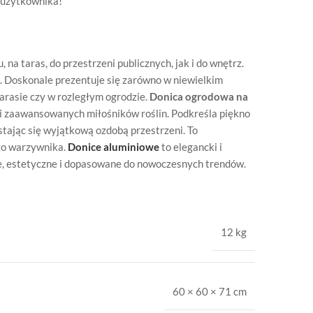
 użytkownika!
na taras, do przestrzeni publicznych, jak i do wnętrz.
ć. Doskonale prezentuje się zarówno w niewielkim
tarasie czy w rozległym ogrodzie.
Donica ogrodowa na
 i zaawansowanych miłośników roślin. Podkreśla piękno
tając się wyjątkową ozdobą przestrzeni. To
ego warzywnika.
Donice aluminiowe
to elegancki i
e, estetyczne i dopasowane do nowoczesnych trendów.
12 kg
60 × 60 × 71 cm