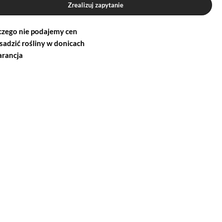
Zrealizuj zapytanie
czego nie podajemy cen
 sadzić rośliny w donicach
rancja