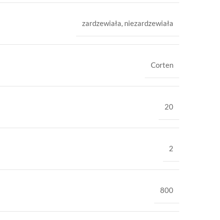
zardzewiała
,
niezardzewiała
Corten
20
2
800