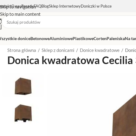
ontakt
O nas
Porady
FAQ
Blog
Sklep Internetowy
Doniczki w Polsce
Skip to navigation
Skip to main content
szystkie donice
Betonowe
Aluminiowe
Plastikowe
Corten
Paleniska
Na ta
Strona główna
/
Sklep z donicami
/
Donice kwadratowe
/
Donic
Donica kwadratowa Cecilia