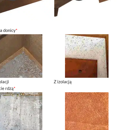
ja donicy
*
olacji
Z izolacją
ie rdzą
*