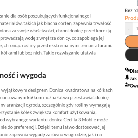
Bez r
nie dla osób poszukujących funkcjonalnego i
Prod
ateriałów, takich jak blacha corten, zapewnia trwałość
-
iona za swoje właściwości, chroni donicę przed korozją
rowadzają wodę z wnętrza donicy, co zapobiega jej
, chroniąc rośliny przed ekstremalnymi temperaturami.
kółkami lub bez nich. Takie rozwiązanie ułatwia
Dla
ność i wygoda
Jak
Gwa
 z wyjątkowym designem. Donica kwadratowa na kółkach
 zamontowanym kółkom można łatwo przestawiać donicę
any aranżacji ogrodu, szczególnie gdy rośliny wymagają
rzystanie kółek zwiększa komfort użytkowania,
i od wybranego wariantu, donica Cecilia 3 Mobile może
nie do preferencji. Dzięki temu łatwo dostosować jej
nie zapewnia wygodę zarówno w ogrodzie, jak i na