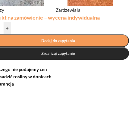
dzy
Zardzewiała
ukt na zamówienie – wycena indywidualna
+
Dodaj do zapytania
Zrealizuj zapytanie
czego nie podajemy cen
 sadzić rośliny w donicach
rancja