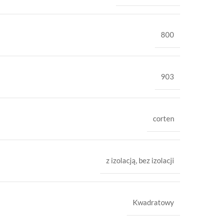
800
903
corten
z izolacją
,
bez izolacji
Kwadratowy