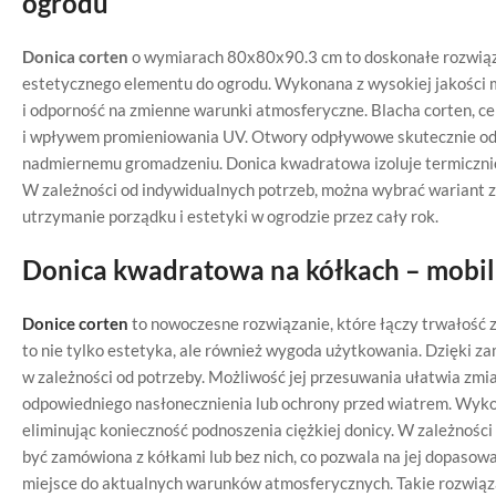
ogrodu
Donica corten
o wymiarach 80x80x90.3 cm to doskonałe rozwiąza
estetycznego elementu do ogrodu. Wykonana z wysokiej jakości m
i odporność na zmienne warunki atmosferyczne. Blacha corten, cen
i wpływem promieniowania UV. Otwory odpływowe skutecznie odp
nadmiernemu gromadzeniu. Donica kwadratowa izoluje termicznie
W zależności od indywidualnych potrzeb, można wybrać wariant z 
utrzymanie porządku i estetyki w ogrodzie przez cały rok.
Donica kwadratowa na kółkach – mobil
Donice corten
to nowoczesne rozwiązanie, które łączy trwałość
to nie tylko estetyka, ale również wygoda użytkowania. Dzięki
w zależności od potrzeby. Możliwość jej przesuwania ułatwia zmi
odpowiedniego nasłonecznienia lub ochrony przed wiatrem. Wyko
eliminując konieczność podnoszenia ciężkiej donicy. W zależnośc
być zamówiona z kółkami lub bez nich, co pozwala na jej dopasowa
miejsce do aktualnych warunków atmosferycznych. Takie rozwiąza