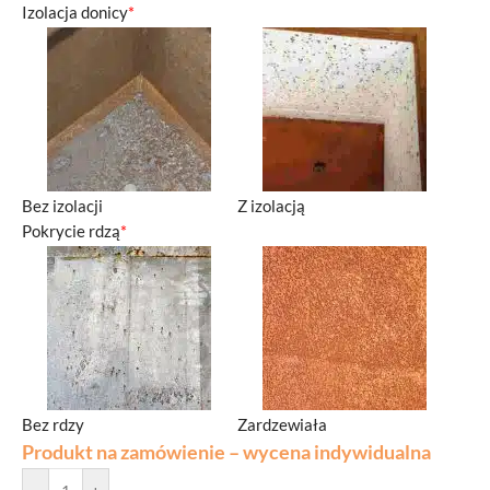
Izolacja donicy
*
Bez izolacji
Z izolacją
Pokrycie rdzą
*
Bez rdzy
Zardzewiała
Produkt na zamówienie – wycena indywidualna