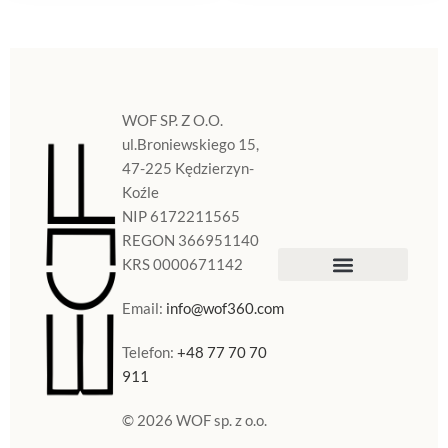
WOF SP. Z O.O.
ul.Broniewskiego 15,
47-225 Kędzierzyn-
Koźle
NIP 6172211565
REGON 366951140
KRS 0000671142
Sklep Internetowy
Doniczki w Polsce
Email:
info@wof360.com
Telefon:
+48 77 70 70
911
© 2026 WOF sp. z o.o.