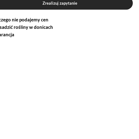
Zrealizuj zapytanie
czego nie podajemy cen
 sadzić rośliny w donicach
rancja