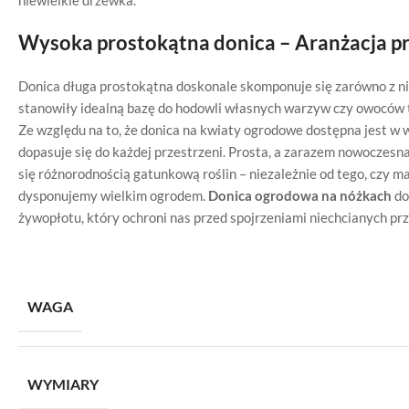
niewielkie drzewka.
Wysoka prostokątna donica – Aranżacja pr
Donica długa prostokątna doskonale skomponuje się zarówno z nie
stanowiły idealną bazę do hodowli własnych warzyw czy owoców t
Ze względu na to, że donica na kwiaty ogrodowe dostępna jest w w
dopasuje się do każdej przestrzeni. Prosta, a zarazem nowoczesn
się różnorodnością gatunkową roślin – niezależnie od tego, czy 
dysponujemy wielkim ogrodem.
Donica ogrodowa na nóżkach
do
żywopłotu, który ochroni nas przed spojrzeniami niechcianych pr
WAGA
WYMIARY