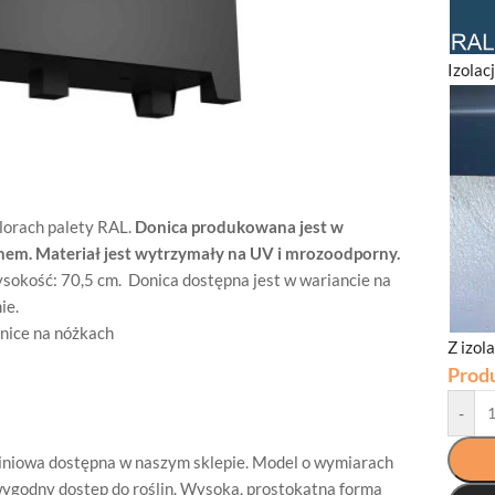
Izolac
lorach palety RAL.
Donica produkowana jest w
nem. Materiał jest wytrzymały na UV i mrozoodporny.
ysokość: 70,5 cm. Donica dostępna jest w wariancie na
ie.
nice na nóżkach
Z izol
Prod
-
miniowa dostępna w naszym sklepie. Model o wymiarach
ygodny dostęp do roślin. Wysoka, prostokątna forma