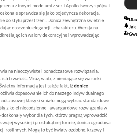
czeniu z innymi modelami z serii Apollo tworzy spójną i
doskonale sprawdza się jako pojedyncza dekoracja.
Dla
ie do stylu przestrzeni. Donica zewnętrzna świetnie
Jak
odając otoczeniu elegancji i charakteru. Wersja na
Gwa
podkreślając ich walory dekoracyjne i wprowadzając
tawia na nieoczywiste i ponadczasowe rozwiązania.
ich trwałość. Mróz, wiatr, zmieniające się warunki
wietną informacją jest także fakt, iż
donice
ożliwia dopasowanie ich do naszego indywidualnego
onadczasowej klasyki śmiało mogą wybrać standardowe
eślą z kolei niecodzienne i awangardowe rozwiązania w
 doskonały wybór dla tych, którzy pragną wprowadzić
i swojej wysokiej i prostokątnej formie, donica ogrodowa
ji roślinnych. Mogą to być kwiaty ozdobne, krzewy i