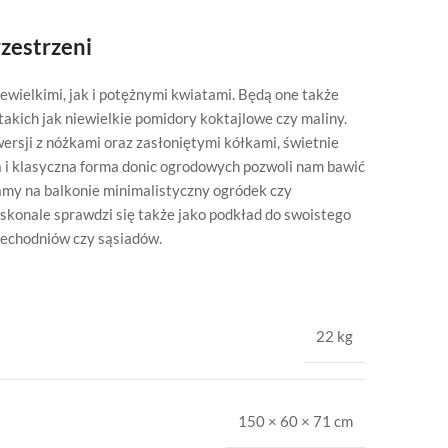
zestrzeni
wielkimi, jak i potężnymi kwiatami. Będą one także
akich jak niewielkie pomidory koktajlowe czy maliny.
ersji z nóżkami oraz zasłoniętymi kółkami, świetnie
a i klasyczna forma donic ogrodowych pozwoli nam bawić
mamy na balkonie minimalistyczny ogródek czy
skonale sprawdzi się także jako podkład do swoistego
zechodniów czy sąsiadów.
22 kg
150 × 60 × 71 cm