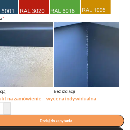
ja
*
acją
Bez izolacji
ukt na zamówienie – wycena indywidualna
+
Dodaj do zapytania