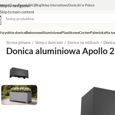
ontakt
O nas
Porady
FAQ
Blog
Sklep Internetowy
Doniczki w Polsce
Skip to navigation
Skip to main content
szystkie donice
Betonowe
Aluminiowe
Plastikowe
Corten
Paleniska
Na ta
Strona główna
/
Sklep z donicami
/
Donice na nóżkach
/
Donica
Donica aluminiowa Apollo 