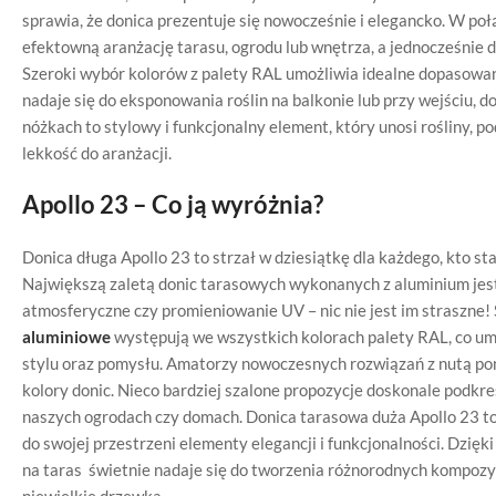
sprawia, że donica prezentuje się nowocześnie i elegancko. W połą
efektowną aranżację tarasu, ogrodu lub wnętrza, a jednocześnie 
Szeroki wybór kolorów z palety RAL umożliwia idealne dopasowan
nadaje się do eksponowania roślin na balkonie lub przy wejściu, d
nóżkach to stylowy i funkcjonalny element, który unosi rośliny, 
lekkość do aranżacji.
Apollo 23 – Co ją wyróżnia?
Donica długa Apollo 23 to strzał w dziesiątkę dla każdego, kto s
Największą zaletą donic tarasowych wykonanych z aluminium jest 
atmosferyczne czy promieniowanie UV – nic nie jest im straszne! Ś
aluminiowe
występują we wszystkich kolorach palety RAL, co um
stylu oraz pomysłu. Amatorzy nowoczesnych rozwiązań z nutą p
kolory donic. Nieco bardziej szalone propozycje doskonale podkr
naszych ogrodach czy domach. Donica tarasowa duża Apollo 23 to
do swojej przestrzeni elementy elegancji i funkcjonalności. Dzięk
na taras świetnie nadaje się do tworzenia różnorodnych kompozyc