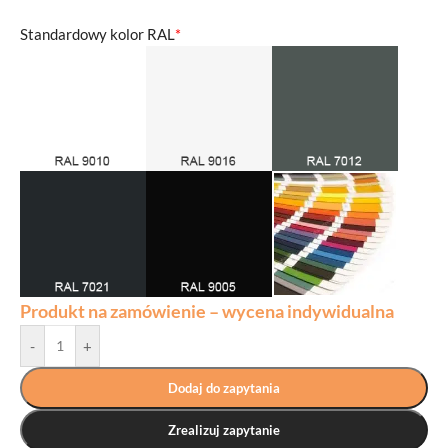
Standardowy kolor RAL
*
Produkt na zamówienie – wycena indywidualna
-
+
Dodaj do zapytania
Zrealizuj zapytanie