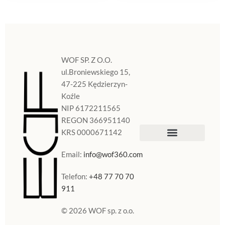
WOF SP. Z O.O.
ul.Broniewskiego 15,
47-225 Kędzierzyn-
Koźle
NIP 6172211565
REGON 366951140
KRS 0000671142
Sklep Internetowy
Doniczki w Polsce
Email:
info@wof360.com
Telefon:
+48 77 70 70
911
© 2026 WOF sp. z o.o.