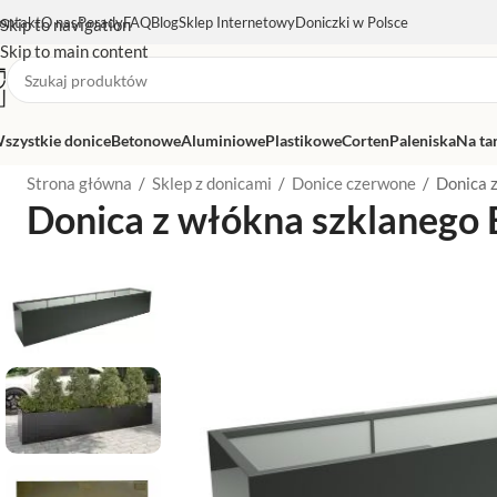
ontakt
O nas
Porady
FAQ
Blog
Sklep Internetowy
Doniczki w Polsce
Skip to navigation
Skip to main content
szystkie donice
Betonowe
Aluminiowe
Plastikowe
Corten
Paleniska
Na ta
Strona główna
/
Sklep z donicami
/
Donice czerwone
/
Donica 
Donica z włókna szklanego 