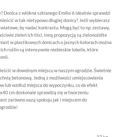
? Donica z włókna szklanego Emilio 6 idealnie sprawdzi
ieścić w tak nietypowo długiej donicy? Jeśli wybierasz
wiatowe, by nadać kontrastu. Mogą być to np. zestawy,
ciwie zieleń ich liści. Inną propozycją są zielonożółte
miast w plastikowych donicach o jasnych kolorach można
ich roślin są intensywnie niebieskie lobelie, które
onii.
eścić w dowolnym miejscu w naszym ogrodzie. Świetnie
zchnią betonową. Jedną z możliwości umiejscowienia
ów lub wzdłuż miejsca do wypoczynku, co da efekt
40 cm doskonale sprawdzą się w tworzeniu
jest zarówno oazą spokoju jak i miejscem do
ogrodzie!