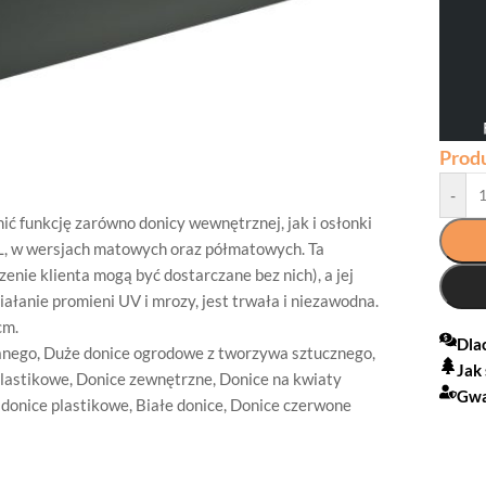
Prod
-
ić funkcję zarówno donicy wewnętrznej, jak i osłonki
AL, w wersjach matowych oraz półmatowych. Ta
nie klienta mogą być dostarczane bez nich), a jej
iałanie promieni UV i mrozy, jest trwała i niezawodna.
cm.
Dla
anego
,
Duże donice ogrodowe z tworzywa sztucznego
,
Jak
lastikowe
,
Donice zewnętrzne
,
Donice na kwiaty
Gwa
donice plastikowe
,
Białe donice
,
Donice czerwone