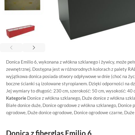
Donica Emilio 6, wykonana z włókna szklanego i żywicy, może pełn
zewnętrznej. Dostępna jest w różnorodnych kolorach z palety R
wyjątkowa donica posiada otwory odpływowe w dnie (choć na życze
boczne ścianki są izolowane styropianem. Dzięki odporności na dz
Jej wymiary to długość: 230 cm, szerokość: 50 cm, wysokość: 40 
Kategorie
Donice z włókna szklanego
,
Duże donice z włókna szkl
Białe donice duże
,
Donice ogrodowe z włókna szklanego
,
Donice p
ogrodowe
,
Duże donice ogrodowe
,
Donice ogrodowe czarne
,
Duże 
Donica z fiberglas Emilio 6