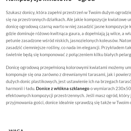
Szukasz donicy, która zapełni przestrzeń w Twoim dużym ogrodzie
się na przestronnych działkach. Ale jakie kompozycje kwiatowe um
donicę ogrodową czarną warto w niej zasadzić jasne kompozycje k
gdzie dominuje różowo kwitnąca gaura, a dopełniają ją wilce, a właś
petunie zasadzone wśród niskich, jasnozielonych koleusów. Nato
zasadzić ciemniejsze rośliny, co nada im elegancji. Przykładem tak
świetnie będą się komponować z połączeniem kilku białych pelarg
Donicę ogrodową przepełnioną kolorowymi kwiatami możemy umi
komponuje się ona zarówno z drewnianymi tarasami, jak i powier
dużych donic plastikowych, jest ustawienie ich na brzegach taras
harmonii i ładu.
Donice z włókna szklanego
o wymiarach 230x50x
efektownych kompozycji przestrzennych. Jeśli masz ogród, który 
przyjmowania gości, donice idealnie sprawdzą się także w Twoim 
WAGA