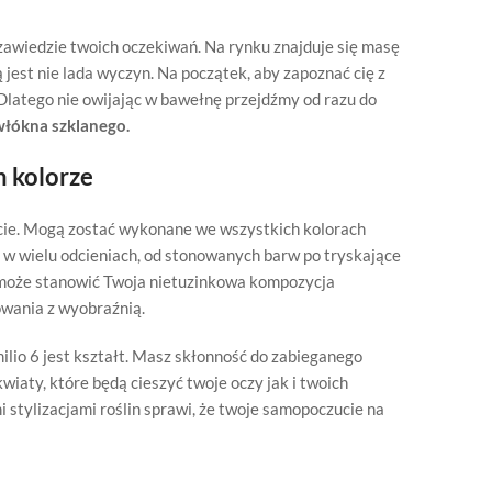
zawiedzie twoich oczekiwań. Na rynku znajduje się masę
 jest nie lada wyczyn. Na początek, aby zapoznać cię z
latego nie owijając w bawełnę przejdźmy od razu do
włókna szklanego.
m kolorze
cie. Mogą zostać wykonane we wszystkich kolorach
 w wielu odcieniach, od stonowanych barw po tryskające
6 może stanowić Twoja nietuzinkowa kompozycja
wania z wyobraźnią.
io 6 jest kształt. Masz skłonność do zabieganego
wiaty, które będą cieszyć twoje oczy jak i twoich
 stylizacjami roślin sprawi, że twoje samopoczucie na