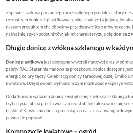
Zapewne szukasz porządnego oraz solidnego produktu, który nie 
rozmaitych doniczek plastikowych, więc znaleźć tą jedyną, idealną
naszym produktem chcielibyśmy przedstawić jego główne cechy. D
najważniejszych podpunktów jakimi charakteryzuje się
donica
z 
Długie donice z włókna szklanego w każdy
Donica plastikowa
jest dostępna w wersji matowej oraz w półma
palety RAL. Starannie malowana proszkowo, donica dostępna jest
energią kolory tęczy. Celebracją donicy tarasowej dużej Emilio 
kwiatowa. Dzięki swoim wymiarom daje możliwość eksperymento
Dodatkowym walorem donicy zewnętrznej z włókna szklanego Emil
trybu życia lub po prostu wolisz mieć stabilnie ulokowane piękne k
bliskich? Klasyczna donica prostokątna na taras z awangardowymi
pewno się poprawi.
Kompozycje kwiatowe – ogród