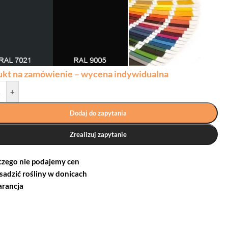
ukt na zamówienie – wycena indywidualna
+
Dodaj do zapytania
Zrealizuj zapytanie
czego nie podajemy cen
 sadzić rośliny w donicach
rancja