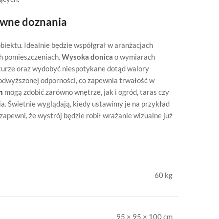
sywne doznania
biektu. Idealnie będzie współgrał w aranżacjach
ch pomieszczeniach.
Wysoka donica
o wymiarach
turze oraz wydobyć niespotykane dotąd walory
podwyższonej odporności, co zapewnia trwałość w
n
mogą zdobić zarówno wnętrze, jak i ogród, taras czy
a. Świetnie wyglądają, kiedy ustawimy je na przykład
apewni, że wystrój będzie robił wrażanie wizualne już
60 kg
95 × 95 × 100 cm