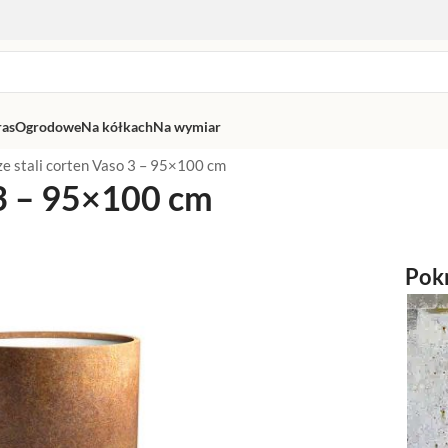
ras
Ogrodowe
Na kółkach
Na wymiar
ze stali corten Vaso 3 – 95×100 cm
 3 – 95×100 cm
Pokr