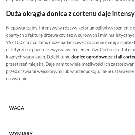
Duża okrągła donica z cortenu daje inten
Niepowtarzalny, intensywny rdzawy kolor umożliwi wyróżnienie o
opartych o fakturę drzewa czy też w surowych i minimalistyczny
95×100 cm z cortenu może nadać nowe znaczenie małej architek
estetyczne z pozornie zwyczajnych elementów. Corten to stal o 
każdych warunkach. Dzięki temu
donice ogrodowe ze stali corte
przestrzeń miejską. Daje nam to wiele możliwości ich zastosowani
przed drzwiami wejściowymi lub w przedpokoju. Takie ustawienie z
na wstępie.
WAGA
WYMIARY