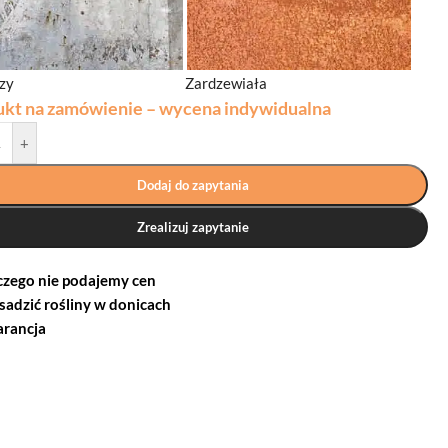
dzy
Zardzewiała
ukt na zamówienie – wycena indywidualna
+
Dodaj do zapytania
Zrealizuj zapytanie
czego nie podajemy cen
 sadzić rośliny w donicach
rancja