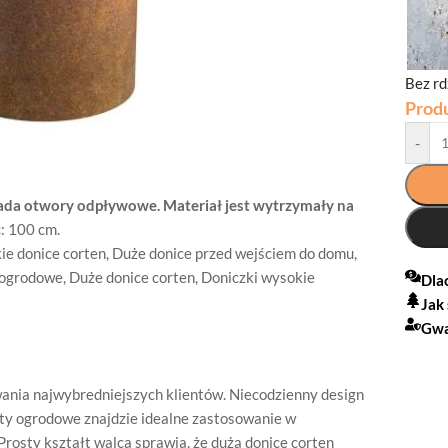
Bez r
Prod
-
iada otwory odpływowe.
Materiał jest wytrzymały na
: 100 cm.
e donice corten
,
Duże donice przed wejściem do domu
,
 ogrodowe
,
Duże donice corten
,
Doniczki wysokie
Dla
Jak
Gwa
wania najwybredniejszych klientów. Niecodzienny design
aty ogrodowe znajdzie idealne zastosowanie w
Prosty kształt walca sprawia, że dużą donicę corten