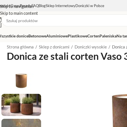
ontakt
O nas
Porady
FAQ
Blog
Sklep Internetowy
Doniczki w Polsce
Skip to navigation
Skip to main content
szystkie donice
Betonowe
Aluminiowe
Plastikowe
Corten
Paleniska
Na ta
Strona główna
/
Sklep z donicami
/
Doniczki wysokie
/
Donica 
Donica ze stali corten Vaso