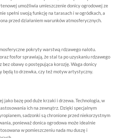
rtenowej umożliwia umieszczenie donicy ogrodowej ze
ie spełni swoją funkcję na tarasach i w ogródkach, a
czona przed działaniem warunków atmosferycznych.
atmosferyczne pokryty warstwą rdzawego nalotu.
oraz fosfor sprawiają, że stal ta po uzyskaniu rdzawego
rz bez obawy o postępująca korozję. Waga donicy
zy będą to drzewka, czy też motyw artystyczny.
 jako bazę pod duże krzaki i drzewa. Technologia, w
zastosowania ich na zewnątrz. Dzięki specjalnym
tyropianem, sadzonki są chronione przed niekorzystnym
wania, ponieważ donica ogrodowa może idealnie
tosowana w pomieszczeniu nada mu duszę i
ących.