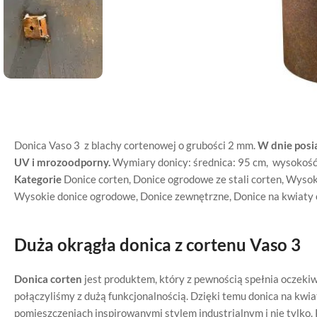
Donica Vaso 3 z blachy cortenowej o grubości 2 mm.
W dnie pos
UV i mrozoodporny.
Wymiary donicy: średnica: 95 cm, wysokość
Kategorie
Donice corten
,
Donice ogrodowe ze stali corten
,
Wysoki
Wysokie donice ogrodowe
,
Donice zewnętrzne
,
Donice na kwiaty
Duża okrągła donica z cortenu Vaso 3
Donica corten
jest produktem, który z pewnością spełnia oczeki
połączyliśmy z dużą funkcjonalnością. Dzięki temu donica na kwi
pomieszczeniach inspirowanymi stylem industrialnym i nie tylko. 