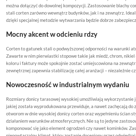
można dołączyć do dowolnej kompozycji. Zastosowanie blachy co
stali corten zarówno wewnątrz budynków, jak i na zewnątrz. Idealn
dzięki specjalnej metodzie wytwarzania będzie dobrze zabezpie
Mocny akcent w odcieniu rdzy
Corten to gatunek stali o podwyższonej odporności na warunki 
Zawarte w nim pierwiastki stopowe takie jak miedź, chrom, nikiel 
koloru i faktury może spokojnie zostać umiejscowiona na zewnąt
zewnętrznej zapewnia stabilizację całej aranżacji – niezależnie c
Nowoczesność w industrialnym wydaniu
Rozmiary donicy tarasowej wysokiej umożliwiają wykorzystanie jej
jakiej została wyprodukowana przewiduje, a nawet zachęcają do 
otworom w dnie wysokiej donicy corten oraz wypełnieniu ścian s
działaniem warunków atmosferycznych. Nie są to jedyne zastoso
komponować się jako element ogrodzeń czy nawet kominków. Zas
niepowtarzalny klimat, który zostanie doceniony przez odwiedzaj