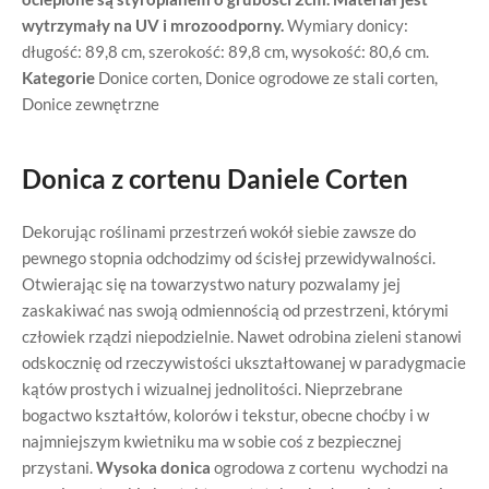
wytrzymały na UV i mrozoodporny.
Wymiary donicy:
długość: 89,8 cm, szerokość: 89,8 cm, wysokość: 80,6 cm.
Kategorie
Donice corten
,
Donice ogrodowe ze stali corten
,
Donice zewnętrzne
Donica z cortenu Daniele Corten
Dekorując roślinami przestrzeń wokół siebie zawsze do
pewnego stopnia odchodzimy od ścisłej przewidywalności.
Otwierając się na towarzystwo natury pozwalamy jej
zaskakiwać nas swoją odmiennością od przestrzeni, którymi
człowiek rządzi niepodzielnie. Nawet odrobina zieleni stanowi
odskocznię od rzeczywistości ukształtowanej w paradygmacie
kątów prostych i wizualnej jednolitości. Nieprzebrane
bogactwo kształtów, kolorów i tekstur, obecne choćby i w
najmniejszym kwietniku ma w sobie coś z bezpiecznej
przystani.
Wysoka donica
ogrodowa z cortenu wychodzi na