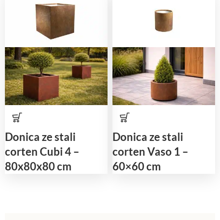
Donica ze stali
Donica ze stali
corten Cubi 4 –
corten Vaso 1 –
80x80x80 cm
60×60 cm