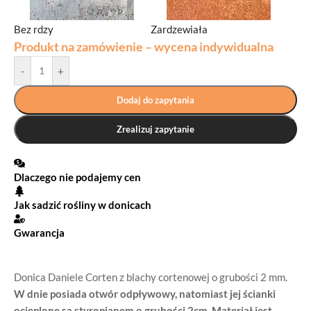
Bez rdzy
Zardzewiała
Produkt na zamówienie – wycena indywidualna
-
+
Dodaj do zapytania
Zrealizuj zapytanie
Dlaczego nie podajemy cen
Jak sadzić rośliny w donicach
Gwarancja
Donica Daniele Corten z blachy cortenowej o grubości 2 mm.
W dnie posiada otwór odpływowy, natomiast jej ścianki
ocieplone są styropianem o grubości 2cm.
Materiał jest