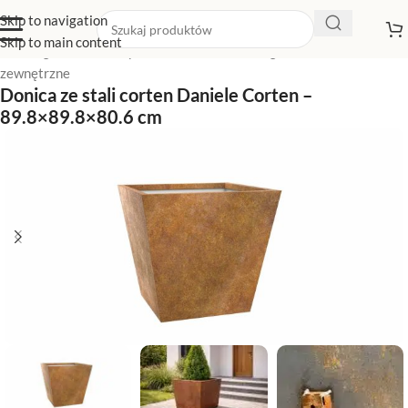
Skip to navigation
Skip to main content
Strona główna
/
Sklep z donicami
/
Donice ogrodowe
/
Donice
zewnętrzne
Donica ze stali corten Daniele Corten –
89.8×89.8×80.6 cm