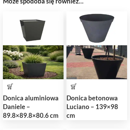
Może spodoba się również…
Donica aluminiowa
Donica betonowa
Daniele –
Luciano – 139×98
89.8×89.8×80.6 cm
cm