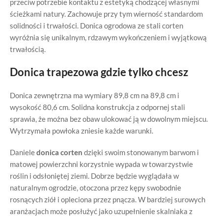
przeciw potrzebie kontaktu z estetyką chodzącej własnymi
ścieżkami natury. Zachowuje przy tym wierność standardom
solidności i trwałości. Donica ogrodowa ze stali corten
wyróżnia się unikalnym, rdzawym wykończeniem i wyjątkową
trwałością.
Donica trapezowa gdzie tylko chcesz
Donica zewnętrzna ma wymiary 89,8 cm na 89,8 cm i
wysokość 80,6 cm. Solidna konstrukcja z odpornej stali
sprawia, że można bez obaw ulokować ją w dowolnym miejscu.
Wytrzymała powłoka zniesie każde warunki.
Daniele
donica corten
dzięki swoim stonowanym barwom i
matowej powierzchni korzystnie wypada w towarzystwie
roślin i odsłoniętej ziemi. Dobrze będzie wyglądała w
naturalnym ogrodzie, otoczona przez kępy swobodnie
rosnących ziół i opleciona przez pnącza. W bardziej surowych
aranżacjach może posłużyć jako uzupełnienie skalniaka z