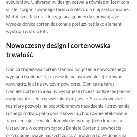
sukulentów. Uniwersalny design pozwala również miłośnikom
ściślej zorganizowanego terenu znaleźć dla niej zastosowanie.
Metaliczna faktura i intrygująca geometria sprawiają, że
wysoka donica corten doskonale posłuży też jako element
wystroju w stylu loft.
Nowoczesny design i cortenowska
trwałość
Donica trapezowa corten stanowi połączenie nowoczesnego
wyglądu i solidności, co pozwala na ustawienie jej zarówno
wewnątrz, jak i na świeżym powietrzu. Donica na taras
Daniele Corten to idealny wybór jeśli chcesz podkreślić piękno
swojego otoczenia w wyszukanym guście. Stosunkowo duże
rozmiary pozwolą na bezproblemowe nasadzenie i utrzymanie
różnego rodzaju palm doniczkowych, choć równie efektownie
zaprezentuje się w niej drzewko iglaste np. jodła kaukaska.
Ustawiona w centrum ogrodu Daniele Corten z pewnością
przyciągnie uwagę naszych gości. Z uwagi na to, że donica na