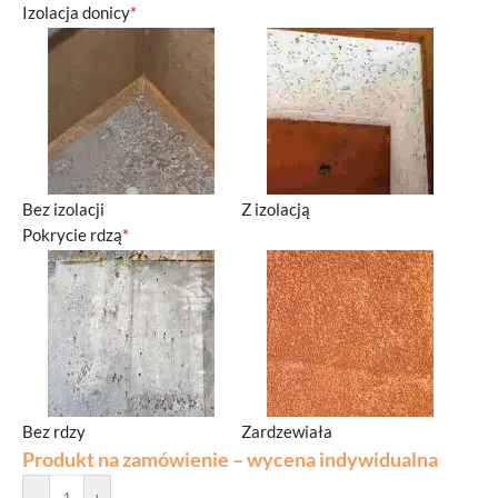
Izolacja donicy
*
Bez izolacji
Z izolacją
Pokrycie rdzą
*
Bez rdzy
Zardzewiała
Produkt na zamówienie – wycena indywidualna