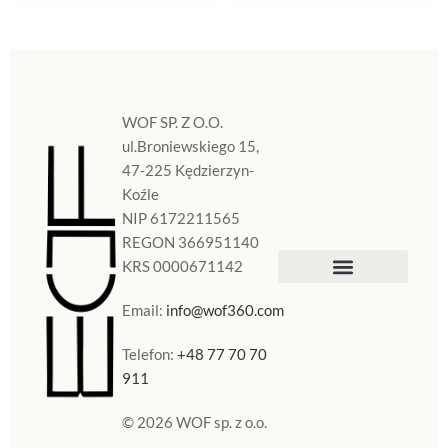
WOF SP. Z O.O.
ul.Broniewskiego 15,
47-225 Kędzierzyn-
Koźle
NIP 6172211565
REGON 366951140
KRS 0000671142
Sklep Internetowy
Doniczki w Polsce
Email:
info@wof360.com
Telefon:
+48 77 70 70
911
© 2026 WOF sp. z o.o.