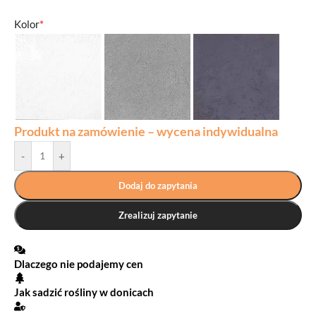
Kolor
*
Produkt na zamówienie – wycena indywidualna
-
+
Dodaj do zapytania
Zrealizuj zapytanie
Dlaczego nie podajemy cen
Jak sadzić rośliny w donicach