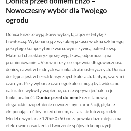
Donica przed domem Enzo –
Nowoczesny wybór dla Twojego
ogrodu
Donica Enzo to wyjątkowy wybór, łączący estetykę z
trwałością. Wykonano ją z wysokiej jakości włókna szklanego,
pokrytego kompozytem kwarcowym i żywicą poliestrową.
Materiał charakteryzuje się wyjątkową odpornością na
promieniowanie UV oraz mrozy, co zapewnia długowieczność
donicy, nawet w trudnych warunkach atmosferycznych. Donica
dostępna jest w trzech klasycznych kolorach: białym, szarym i
czarnym. Przy wyborze czarnego koloru mogą być widoczne
naturalne wykwity wapienne, co nie wpływa jednak na jej
funkcjonalność.
Donice przed domem
Enzo stanowią
eleganckie uzupełnienie nowoczesnych aranżacji, pięknie
eksponując rośliny przed domem, na tarasie lub w ogrodzie.
Model o wymiarze 120x50x50 cm zapewnia dużo miejsca na
efektowne nasadzenia i tworzenie spójnych kompozycji