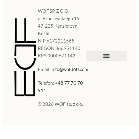
WOF SP. Z O.O.
ul.Broniewskiego 15,
47-225 Kędzierzyn-
Koźle
NIP 6172211565
REGON 366951140
KRS 0000671142
Sklep Internetowy
Doniczki w Polsce
Email:
info@wof360.com
Telefon:
+48 77 70 70
911
© 2026 WOF sp. z o.o.