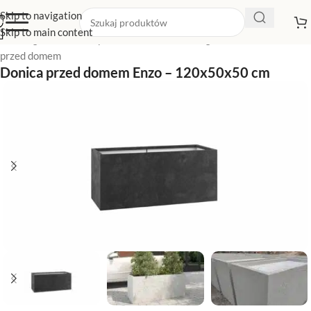
Skip to navigation
Skip to main content
Strona główna
/
Sklep z donicami
/
Donice ogrodowe
/
Donice
przed domem
Donica przed domem Enzo – 120x50x50 cm