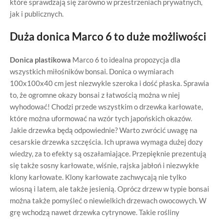
które sprawdzają się zarówno w przestrzeniach prywatnych,
jak i publicznych.
Duża donica Marco 6 to duże możliwości
Donica plastikowa
Marco 6 to idealna propozycja dla
wszystkich miłośników bonsai. Donica o wymiarach
100x100x40 cm jest niezwykle szeroka i dość płaska. Sprawia
to, że ogromne okazy bonsai z łatwością można w niej
wyhodować! Chodzi przede wszystkim o drzewka karłowate,
które można uformować na wzór tych japońskich okazów.
Jakie drzewka będą odpowiednie? Warto zwrócić uwagę na
cesarskie drzewka szczęścia. Ich uprawa wymaga dużej dozy
wiedzy, za to efekty są oszałamiające. Przepięknie prezentują
się także sosny karłowate, wiśnie, rajska jabłoń i niezwykłe
klony karłowate. Klony karłowate zachwycają nie tylko
wiosną i latem, ale także jesienią. Oprócz drzew w typie bonsai
można także pomyśleć o niewielkich drzewach owocowych. W
grę wchodzą nawet drzewka cytrynowe. Takie rośliny