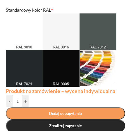
Standardowy kolor RAL
*
Produkt na zamówienie – wycena indywidualna
-
+
Dodaj do zapytania
Zrealizuj zapytanie