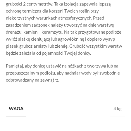
grubości 2 centymetrów. Taka izolacja zapewnia lepszą
ochronę termiczną dla korzeni Twoich roślin przy
niekorzystnych warunkach atmosferycznych. Przed
zasadzeniem sadzonek należy utworzyć na dnie warstwę
drenażu: kamieni i keramzytu. Na tak przygotowane podłoże
wyłóż siatkę cieniującą lub agrowłókninę i dopiero wysyp
piasek gruboziarnisty lub ziemię. Grubość wszystkim warstw
będzie zależała od pojemności Twojej donicy.
Pamiętaj, aby donicę ustawić na nóżkach z tworzywa lub na
przepuszczalnym podłożu, aby nadmiar wody był swobodnie
odprowadzany na zewnątrz.
WAGA
4 kg