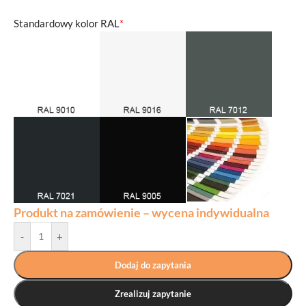
Standardowy kolor RAL
*
Produkt na zamówienie – wycena indywidualna
-
+
Dodaj do zapytania
Zrealizuj zapytanie