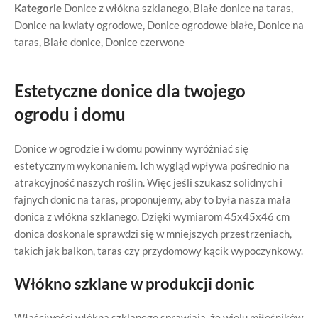
Kategorie
Donice z włókna szklanego
,
Białe donice na taras
,
Donice na kwiaty ogrodowe
,
Donice ogrodowe białe
,
Donice na
taras
,
Białe donice
,
Donice czerwone
Estetyczne donice dla twojego
ogrodu i domu
Donice w ogrodzie i w domu powinny wyróżniać się
estetycznym wykonaniem. Ich wygląd wpływa pośrednio na
atrakcyjność naszych roślin. Więc jeśli szukasz solidnych i
fajnych donic na taras, proponujemy, aby to była nasza mała
donica z włókna szklanego. Dzięki wymiarom 45x45x46 cm
donica doskonale sprawdzi się w mniejszych przestrzeniach,
takich jak balkon, taras czy przydomowy kącik wypoczynkowy.
Włókno szklane w produkcji donic
Właściwości włókna szklanego sprawiają, że wielu miłośników