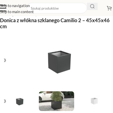
Skip to navigation
Skip to main content
Strona główna
/
Sklep z donicami
/
Donice czerwone
Donica z włókna szklanego Camilio 2 – 45x45x46
cm