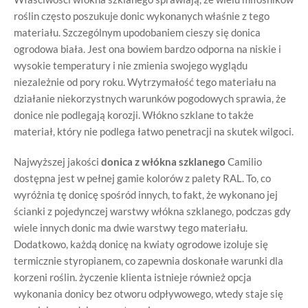
roślin często poszukuje donic wykonanych właśnie z tego
materiału. Szczególnym upodobaniem cieszy się donica
ogrodowa biała. Jest ona bowiem bardzo odporna na niskie i
wysokie temperatury i nie zmienia swojego wyglądu
niezależnie od pory roku. Wytrzymałość tego materiału na
działanie niekorzystnych warunków pogodowych sprawia, że
donice nie podlegają korozji. Włókno szklane to także
materiał, który nie podlega łatwo penetracji na skutek wilgoci.
Najwyższej jakości
donica z włókna szklanego
Camilio
dostępna jest w pełnej gamie kolorów z palety RAL. To, co
wyróżnia tę donicę spośród innych, to fakt, że wykonano jej
ścianki z pojedynczej warstwy włókna szklanego, podczas gdy
wiele innych donic ma dwie warstwy tego materiału.
Dodatkowo, każdą donicę na kwiaty ogrodowe izoluje się
termicznie styropianem, co zapewnia doskonałe warunki dla
korzeni roślin. życzenie klienta istnieje również opcja
wykonania donicy bez otworu odpływowego, wtedy staje się