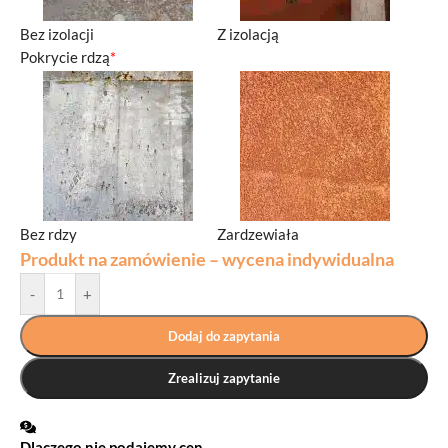
Bez izolacji
Z izolacją
Pokrycie rdzą
*
Bez rdzy
Zardzewiała
Produkt na zamówienie – wycena indywidualna
-
+
Dodaj do zapytania
Zrealizuj zapytanie
Dlaczego nie podajemy cen