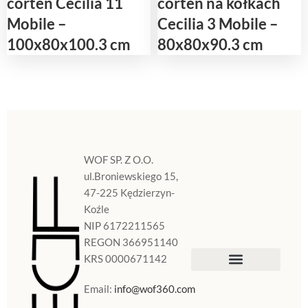
corten Cecilia 11
corten na kółkach
Mobile –
Cecilia 3 Mobile –
100x80x100.3 cm
80x80x90.3 cm
WOF SP. Z O.O.
ul.Broniewskiego 15,
47-225 Kędzierzyn-
Koźle
NIP 6172211565
REGON 366951140
KRS 0000671142
Sklep Internetowy
Doniczki w Polsce
Email:
info@wof360.com